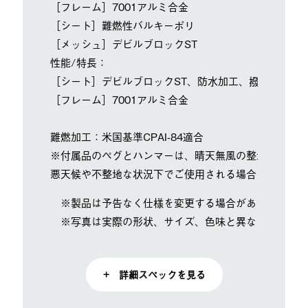
［フレーム］7001アルミ合金
［シート］難燃性バルキーポリ
［メッシュ］デビルブロックST
性能/特長：
［シート］デビルブロックST、防水加工、撥水加工、難
［フレーム］7001アルミ合金
難燃加工：米国基準CPAI-84適合
※付属品のペグとハンマーは、晴天無風の整地された環
悪天候や不整地な状況下でご使用される場合は、状況に
※製品は予告なく仕様を変更する場合があります。
※写真は実際の形状、サイズ、色味と異なる場合があ
+ 詳細スペックを見る