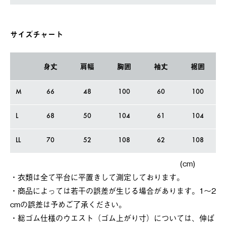
サイズチャート
身丈
肩幅
胸囲
袖丈
裾囲
M
66
48
100
60
100
L
68
50
104
61
104
LL
70
52
108
62
108
(cm)
・衣類は全て平台に平置きして測定しております。
・商品によっては若干の誤差が⽣じる場合があります。1～2
cmの誤差は予めご了承ください。
・総ゴム仕様のウエスト（ゴム上がり寸）については、伸ば