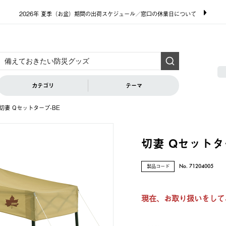
2026年 夏季（お盆）期間の出荷スケジュール／窓口の休業日について
カテゴリ
テーマ
切妻 Qセットタープ-BE
切妻 Qセットタ
製品コード
No. 71204005
現在、お取り扱いをして