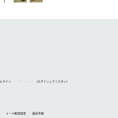
アムライン
アウトレット
（ログインしてください）
メール配信設定
退会⼿続