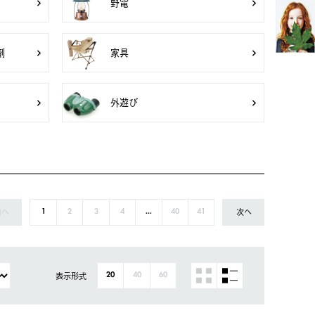
野電
剤
家具
外遊び
前へ
次へ
1
2
3
4
...
40
41
表示形式
20
40
60