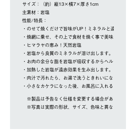
サイズ：（約）縦13×横7×厚さ1cm
主素材：岩塩
性能/特長：
・のせて焼くだけで旨味がUP！ミネラルと遠赤外線効
・焼網に乗せ、その上で食材を焼く事で美味しく焼きあ
・ヒマラヤの恵み！天然岩塩
・岩塩から良質のミネラルが溶け出します。
・お肉の余分な脂を岩塩が吸収するからヘルシー
・加熱した岩塩が遠赤効果を生み出します。
・肉汁で汚れたら、お湯で洗うときれいになります。
・小さなカケラになった後、お風呂に入れると、お肌ス
※製品は予告なく仕様を変更する場合があります。
※写真は実際の形状、サイズ、色味と異なる場合があ