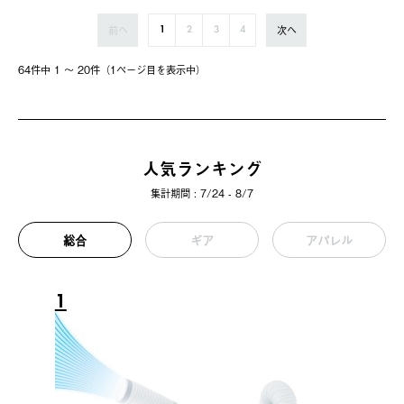
前へ
次へ
1
2
3
4
64件中 1 〜 20件（1ページ⽬を表⽰中）
人気ランキング
集計期間 : 7/24 - 8/7
総合
ギア
アパレル
1