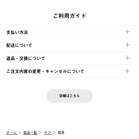
ご利用ガイド
支払い方法
以下のいずれかの方法でお支払いいただけます。
配送について
・クレジットカード決済
【発送スケジュール】
・コンビニ決済
返品・交換について
ご注文・ご入金完了より2営業日以内に商品を発送いたします。
・Pay-easy決済
※お客様都合の場合
土日祝の発送はございませんので、木曜日以降のご注文は週明け
ご注文内容の変更・キャンセルについて
の発送となる場合がございます。
ご注文完了後、変更・キャンセルの個別のご対応はお受けできま
【返品】
※予約販売・長期連休期間中のご注文は除く（別途スケジュール
せん。
商品到着後7日以内にご連絡ください。
をご案内いたします。）
LOGOS FAMILY会員の方は、会員マイページ内 購入履歴画面に
お客様都合の返品にかかる送料は、お客様ご負担とさせていただ
詳細はこちら
『注文をキャンセルする』ボタンが表示されている場合のみ、発
きます。
【配送時間指定】
送手配前のためサイト上よりご注文キャンセルが可能です。
ご注文の際、ご注文内容確認画面にて配送時間指定が可能です。
【交換】
配送時間指定がない場合は、最短でのお届けとなります。
システム上、商品の交換（同一商品のカラー・サイズ交換を含
む）は受け付けておりません。
【配送業者】
ホーム
製品一覧
ギア
寝具
一度お手元の商品を返品いただき、ご希望商品を再注文してくだ
佐川急便にて配送されます。