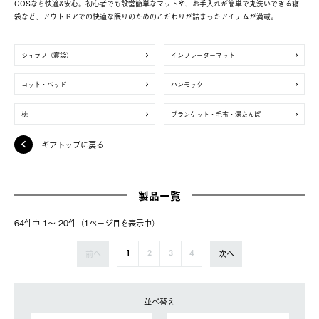
GOSなら快適&安心。初心者でも設営簡単なマットや、お手入れが簡単で丸洗いできる寝
袋など、アウトドアでの快適な眠りのためのこだわりが詰まったアイテムが満載。
シュラフ（寝袋）
インフレーターマット
コット・ベッド
ハンモック
枕
ブランケット・毛布・湯たんぽ
ギアトップに戻る
製品一覧
64件中 1〜 20件（1ページ⽬を表⽰中）
前へ
次へ
1
2
3
4
並べ替え