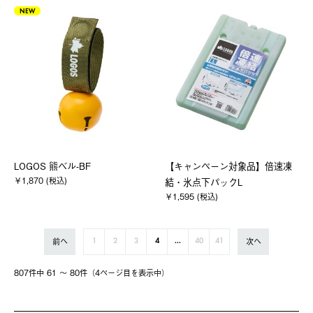
NEW
LOGOS 熊ベル-BF
【キャンペーン対象品】倍速凍
￥1,870 (税込)
結・氷点下パックL
￥1,595 (税込)
前へ
次へ
1
2
3
4
...
40
41
807件中 61 〜 80件（4ページ⽬を表⽰中）