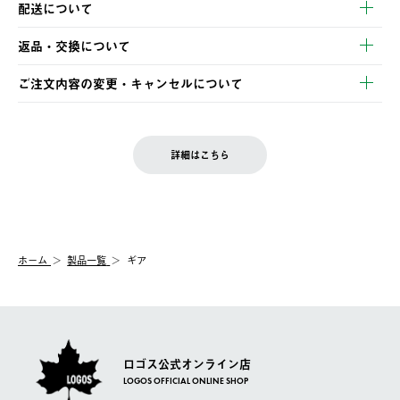
配送について
・クレジットカード決済
【発送スケジュール】
・コンビニ決済
返品・交換について
ご注文・ご入金完了より2営業日以内に商品を発送いたします。
・Pay-easy決済
※お客様都合の場合
土日祝の発送はございませんので、木曜日以降のご注文は週明け
ご注文内容の変更・キャンセルについて
の発送となる場合がございます。
ご注文完了後、変更・キャンセルの個別のご対応はお受けできま
【返品】
※予約販売・長期連休期間中のご注文は除く（別途スケジュール
せん。
商品到着後7日以内にご連絡ください。
をご案内いたします。）
LOGOS FAMILY会員の方は、会員マイページ内 購入履歴画面に
お客様都合の返品にかかる送料は、お客様ご負担とさせていただ
詳細はこちら
『注文をキャンセルする』ボタンが表示されている場合のみ、発
きます。
【配送時間指定】
送手配前のためサイト上よりご注文キャンセルが可能です。
ご注文の際、ご注文内容確認画面にて配送時間指定が可能です。
【交換】
配送時間指定がない場合は、最短でのお届けとなります。
システム上、商品の交換（同一商品のカラー・サイズ交換を含
む）は受け付けておりません。
【配送業者】
ホーム
製品一覧
ギア
一度お手元の商品を返品いただき、ご希望商品を再注文してくだ
佐川急便にて配送されます。
さい。
ロゴス公式オンライン店
LOGOS OFFICIAL ONLINE SHOP