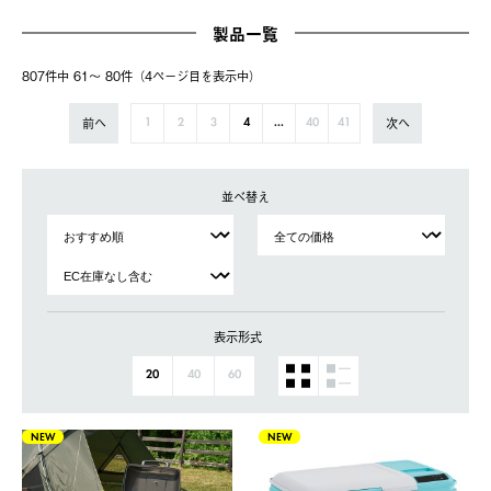
製品一覧
807件中 61〜 80件（4ページ⽬を表⽰中）
前へ
次へ
1
2
3
4
...
40
41
並べ替え
表示形式
20
40
60
NEW
NEW