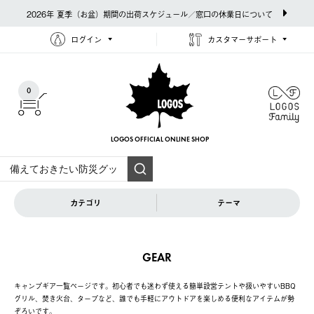
2026年 夏季（お盆）期間の出荷スケジュール／窓口の休業日について
ログイン
カスタマーサポート
0
LOGOS OFFICIAL
ONLINE SHOP
カテゴリ
テーマ
GEAR
キャンプギア一覧ページです。初心者でも迷わず使える簡単設営テントや扱いやすいBBQ
グリル、焚き火台、タープなど、誰でも手軽にアウトドアを楽しめる便利なアイテムが勢
ぞろいです。