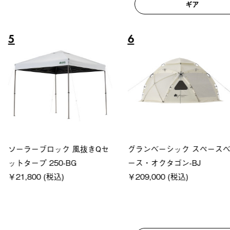
ギア
6
7
ロック 風抜きQセ
グランベーシック スペースベ
Q-TO
250-BG
ース・オクタゴン-BJ
クサンシ
(税込)
￥209,000 (税込)
￥16,80