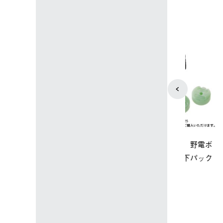
4
5
ップ限定】ハイ
【オンライン店限定】野電ボ
ソーラーブ
ーラーL＋氷点
ディエアコン＋氷点下パック
ットタープ 
セット
セット
￥21,800 
込)
￥14,850 (税込)