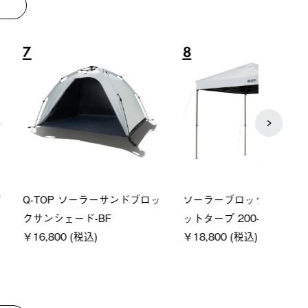
8
9
P ソーラーサンドブロッ
ソーラーブロック 風抜きQセ
【ロ
ェード-BF
ットタープ 200-BG
パー
0 (税込)
￥18,800 (税込)
下パ
￥12,