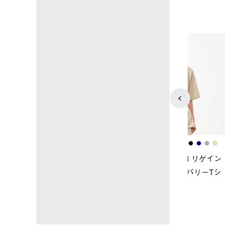
4
5
ユニセックス
レディース
タンダードボディ
LOGOS by LIPNER リゲイン
ノーメイク
テック ボディリカバリーTシ
￥5,940 (
)
ャツ #35503
￥5,940 (税込)