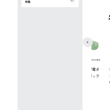
特集
4
5
ップ限定】ハイ
【オンライン店限定】野電ボ
ソーラーブ
ーラーL＋氷点
ディエアコン＋氷点下パック
ットタープ 
セット
セット
￥21,800 
込)
￥14,850 (税込)