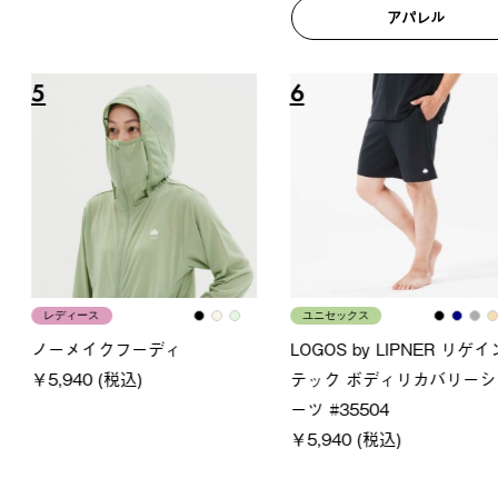
アパレル
6
7
ユニセックス
LOGOS
フーディ
LOGOS by LIPNER リゲイン
SACK
税込)
テック ボディリカバリーショ
￥21,78
ーツ #35504
￥5,940 (税込)