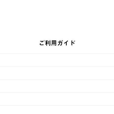
ご利用ガイド
す。
週明けの発送となる場合がございます。
ュールをご案内いたします。）
できません。
入履歴画面に『注文をキャンセルする』ボタンが表示されている場合のみ、