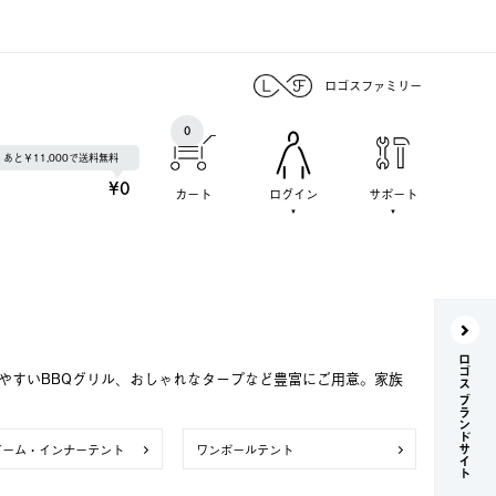
ロゴスファミリー
0
あと￥11,000で送料無料
¥0
カート
ログイン
サポート
ロゴス ブランドサイト
いやすいBBQグリル、おしゃれなタープなど豊富にご用意。家族
ドーム・インナーテント
ワンポールテント