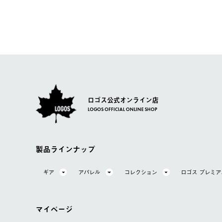
ご注文の際、ご注文内容確認画面にて配送時間指定が可能
お客様都合の返品にかかる送料は、お客様ご負担とさせて
【配送業者】
【交換】
佐川急便にて配送されます。
システム上、商品の交換（同一商品のカラー・サイズ交換
一度お手元の商品を返品いただき、ご希望商品を再注文し
ロゴス公式オンライン店
LOGOS OFFICIAL ONLINE SHOP
製品ラインナップ
ギア
アパレル
コレクション
ロゴス プレミ
マイページ