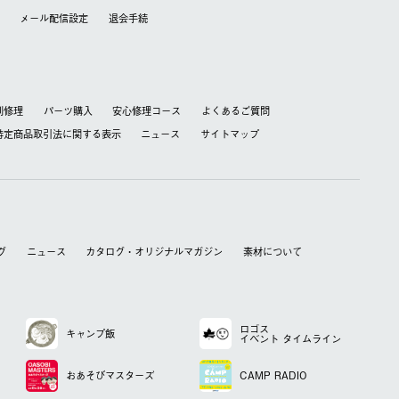
メール配信設定
退会⼿続
別修理
パーツ購入
安心修理コース
よくあるご質問
特定商品取引法に関する表⽰
ニュース
サイトマップ
グ
ニュース
カタログ・オリジナルマガジン
素材について
ロゴス
キャンプ飯
イベント
タイムライン
おあそび
マスターズ
CAMP RADIO