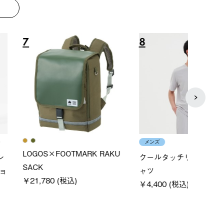
8
9
メンズ
レディ
×FOOTMARK RAKU
クールタッチリラックスＴシ
ＵＶ
ャツ
ィ
0 (税込)
￥4,400 (税込)
通常価格
￥5,500