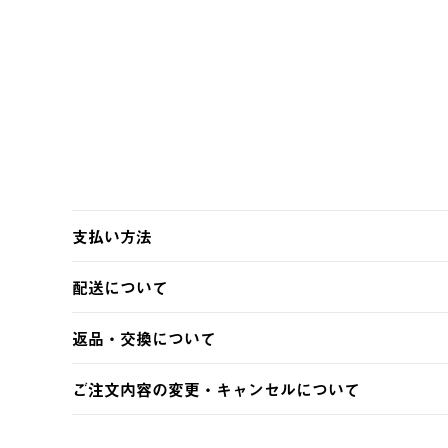
支払い方法
以下のいずれかの方法でお支払いいただけます。
配送について
・クレジットカード決済
・コンビニ決済
【発送スケジュール】
返品・交換について
・Pay-easy決済
ご注文・ご入金完了より2営業日以内に商品を発送いたしま
土日祝の発送はございませんので、木曜日以降のご注文は
※お客様都合の場合
ご注文内容の変更・キャンセルについて
※予約販売・長期連休期間中のご注文は除く（別途スケジ
【返品】
ご注文完了後、変更・キャンセルの個別のご対応はお受け
【配送時間指定】
商品到着後7日以内にご連絡ください。
LOGOS FAMILY会員の方は、会員マイページ内 購