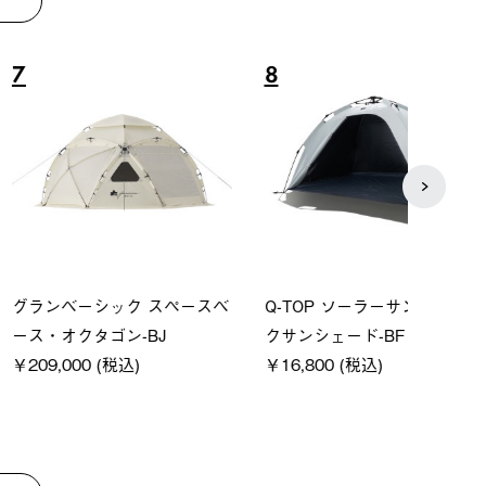
8
9
ーシック スペースベ
Q-TOP ソーラーサンドブロッ
ソーラ
クタゴン-BJ
クサンシェード-BF
ットタ
00 (税込)
￥16,800 (税込)
￥18,