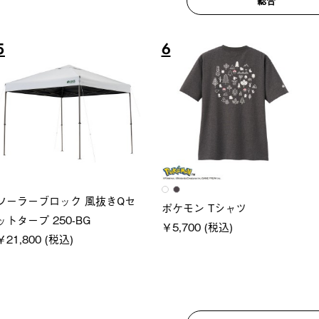
総合
6
7
ロック 風抜きQセ
グランベ
ポケモン Tシャツ
250-BG
ース・オ
￥5,700 (税込)
(税込)
￥209,0