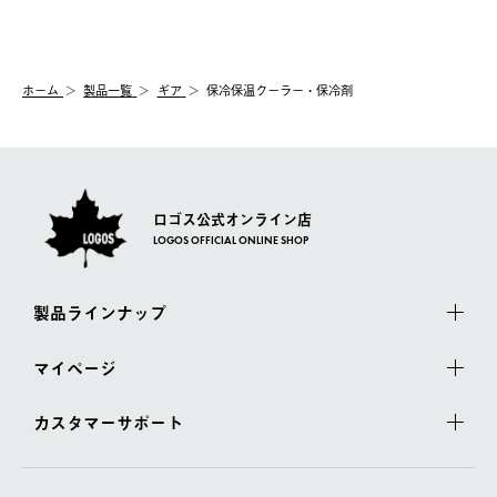
送手配前のためサイト上よりご注文キャンセルが可能です。
ご注文の際、ご注文内容確認画面にて配送時間指定が可能です。
【交換】
配送時間指定がない場合は、最短でのお届けとなります。
システム上、商品の交換（同一商品のカラー・サイズ交換を含
む）は受け付けておりません。
【配送業者】
ホーム
製品一覧
ギア
保冷保温クーラー・保冷剤
一度お手元の商品を返品いただき、ご希望商品を再注文してくだ
佐川急便にて配送されます。
さい。
ロゴス公式オンライン店
LOGOS OFFICIAL ONLINE SHOP
製品ラインナップ
マイページ
カスタマーサポート