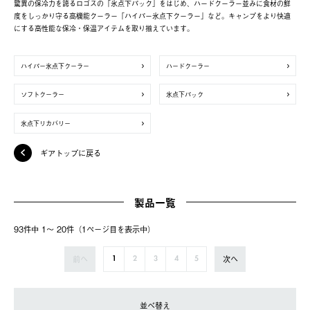
驚異の保冷力を誇るロゴスの「氷点下パック」をはじめ、ハードクーラー並みに食材の鮮
度をしっかり守る高機能クーラー「ハイパー氷点下クーラー」など。キャンプをより快適
にする高性能な保冷・保温アイテムを取り揃えています。
ハイパー氷点下クーラー
ハードクーラー
ソフトクーラー
氷点下パック
氷点下リカバリー
ギアトップに戻る
製品一覧
93件中 1〜 20件（1ページ⽬を表⽰中）
前へ
次へ
1
2
3
4
5
並べ替え