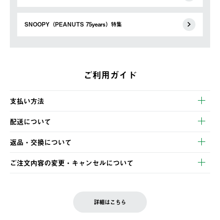
SNOOPY（PEANUTS 75years）特集
ご利用ガイド
支払い方法
以下のいずれかの方法でお支払いいただけます。
配送について
・クレジットカード決済
【発送スケジュール】
・コンビニ決済
返品・交換について
ご注文・ご入金完了より2営業日以内に商品を発送いたします。
・Pay-easy決済
※お客様都合の場合
土日祝の発送はございませんので、木曜日以降のご注文は週明け
ご注文内容の変更・キャンセルについて
の発送となる場合がございます。
ご注文完了後、変更・キャンセルの個別のご対応はお受けできま
【返品】
※予約販売・長期連休期間中のご注文は除く（別途スケジュール
せん。
商品到着後7日以内にご連絡ください。
をご案内いたします。）
LOGOS FAMILY会員の方は、会員マイページ内 購入履歴画面に
お客様都合の返品にかかる送料は、お客様ご負担とさせていただ
詳細はこちら
『注文をキャンセルする』ボタンが表示されている場合のみ、発
きます。
【配送時間指定】