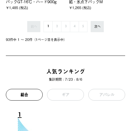
パックGT-16℃・ハード900g
結・氷点下パックM
￥1,485 (税込)
￥1,265 (税込)
前へ
次へ
1
2
3
4
5
93件中 1 〜 20件（1ページ⽬を表⽰中）
人気ランキング
集計期間 : 7/23 - 8/6
総合
ギア
アパレル
1