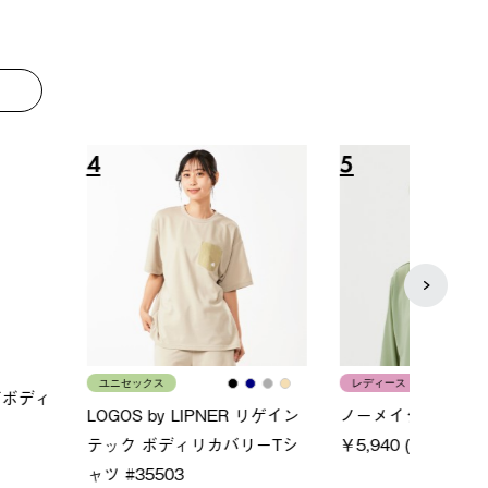
8
9
ス
メンズ
LOGO
ムホールジップフーデ
クールタッチリラックスパン
SACK
ツ
￥21,
￥5,500 (税込)
特別価格