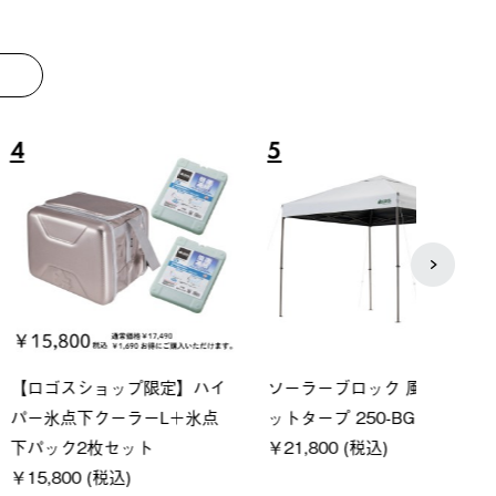
8
9
ーシック スペースベ
Q-TOP ソーラーサンドブロッ
ポケモ
クタゴン-BJ
クサンシェード-BF
￥5,7
00 (税込)
￥16,800 (税込)