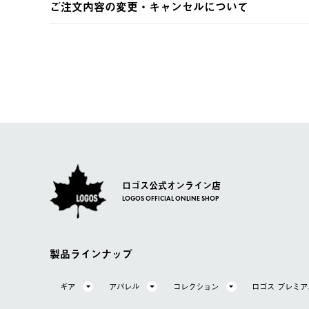
ご注文内容の変更・キャンセルについて
※予約販売・長期連休期間中のご注文は除く（別途スケジ
【返品】
ご注文完了後、変更・キャンセルの個別のご対応はお受け
【配送時間指定】
商品到着後7日以内にご連絡ください。
LOGOS FAMILY会員の方は、会員マイページ内 購
ご注文の際、ご注文内容確認画面にて配送時間指定が可能
お客様都合の返品にかかる送料は、お客様ご負担とさせて
【配送業者】
【交換】
佐川急便にて配送されます。
システム上、商品の交換（同一商品のカラー・サイズ交換
一度お手元の商品を返品いただき、ご希望商品を再注文し
ロゴス公式オンライン店
LOGOS OFFICIAL ONLINE SHOP
製品ラインナップ
ギア
アパレル
コレクション
ロゴス プレミ