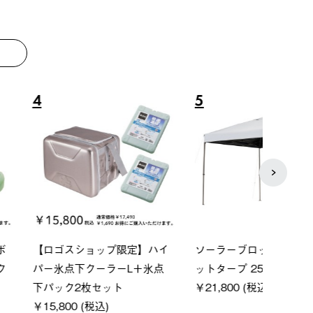
8
9
ーシック スペースベ
Q-TOP ソーラーサンドブロッ
neo
クタゴン-BJ
クサンシェード-BF
ン500
00 (税込)
￥16,800 (税込)
￥187