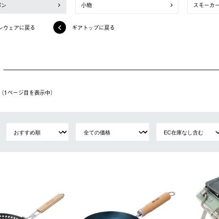
パン
小物
スモーカ
ンウェアに戻る
ギアトップに戻る
件（1ページ⽬を表⽰中）