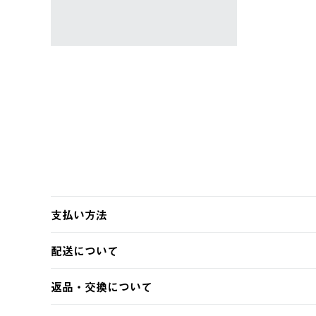
￥5,940 (税込)
支払い方法
以下のいずれかの方法でお支払いいただけます。
配送について
・クレジットカード決済
・コンビニ決済
【発送スケジュール】
返品・交換について
・Pay-easy決済
ご注文・ご入金完了より2営業日以内に商品を発送いたしま
土日祝の発送はございませんので、木曜日以降のご注文は
※お客様都合の場合