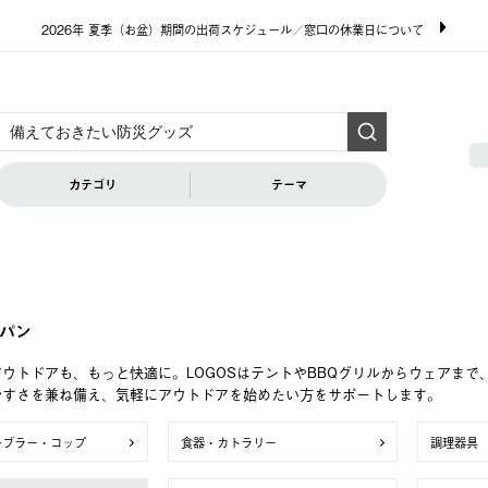
2026年 夏季（お盆）期間の出荷スケジュール／窓口の休業日について
カテゴリ
テーマ
パン
ウトドアも、もっと快適に。LOGOSはテントやBBQグリルからウェアま
やすさを兼ね備え、気軽にアウトドアを始めたい方をサポートします。
ンブラー・コップ
食器・カトラリー
調理器具