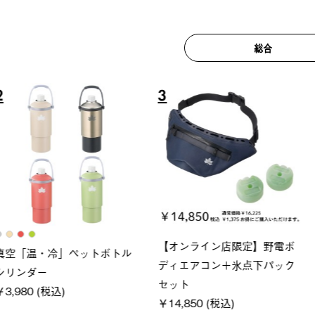
総合
6
7
ロック 風抜きQセ
ソーラーブロック 風抜きQセ
グランベ
250-BG
ットタープ 200-BG
ース・オ
(税込)
￥18,800 (税込)
￥209,0