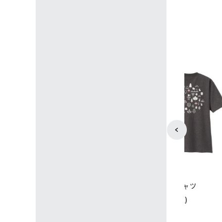
4
5
ユニセックス
レディース
タンダードボディ
LOGOS by LIPNER リゲイン
ノーメイク
テック ボディリカバリーTシ
￥5,940 (
)
ャツ #35503