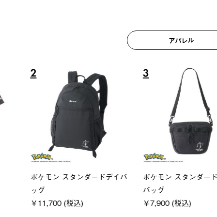
アパレル
6
7
ユニセックス
レディー
フーディ
LOGOS by LIPNER リゲイン
ＵＶサ
税込)
テック ボディリカバリーショ
ィ
ーツ #35504
通常価格