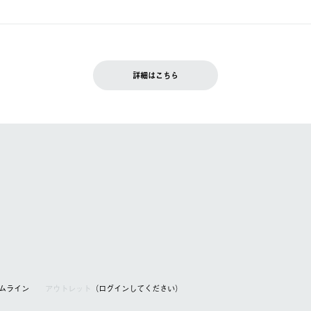
ュールをご案内いたします。）
できません。
入履歴画面に『注文をキャンセルする』ボタンが表示されている場合のみ、
です。配送時間指定がない場合は、最短でのお届けとなります。
いただきます。
詳細はこちら
を含む）は受け付けておりません。
てください。
アムライン
アウトレット
（ログインしてください）