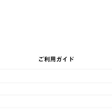
￥5,500 (
￥5,940 (税込)
ご利用ガイド
す。
週明けの発送となる場合がございます。