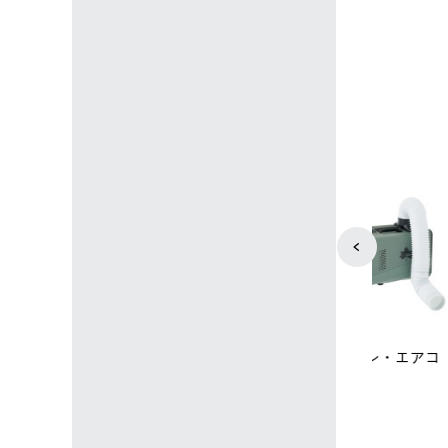
4
5
店限定】野電ボ
【ロゴスショップ限定】ハイ
ソーラーブ
＋氷点下パック
パー氷点下クーラーL＋氷点
ットタープ 
下パック2枚セット
￥21,800 
込)
￥15,800 (税込)