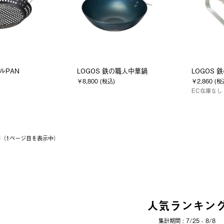
リルPAN
LOGOS 鉄の職人中華鍋
LOGOS 
￥8,800 (税込)
￥2,860 (税
EC在庫なし
4件（1ページ⽬を表⽰中）
人気ランキン
集計期間 : 7/25 - 8/8