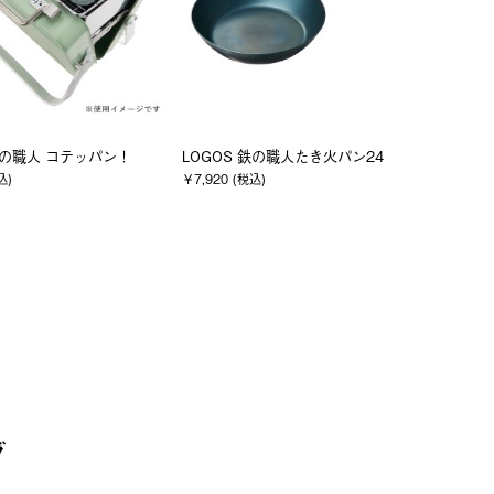
鉄の職人 コテッパン！
LOGOS 鉄の職人たき火パン24
込)
￥7,920 (税込)
グ