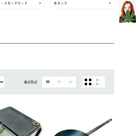
ー・スモークウッド
水タンク
表示形式
20
40
60