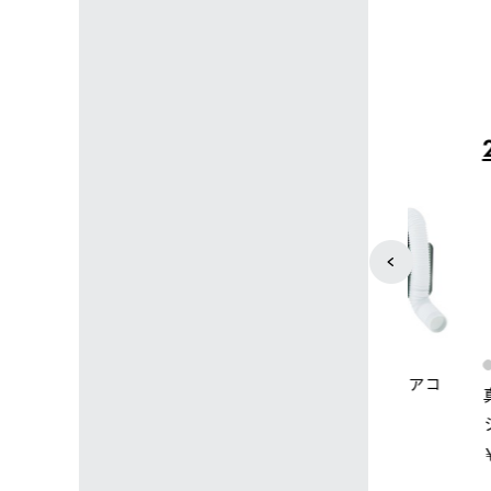
4
5
店限定】野電ボ
【ロゴスショップ限定】ハイ
ソーラーブ
＋氷点下パック
パー氷点下クーラーL＋氷点
ットタープ 
下パック2枚セット
￥21,800 
込)
￥15,800 (税込)