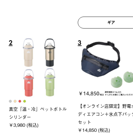
ギア
6
7
ロック 風抜きQセ
ソーラーブロック 風抜きQセ
グランベ
250-BG
ットタープ 200-BG
ース・オ
(税込)
￥18,800 (税込)
￥209,0