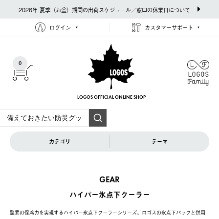
2026年 夏季（お盆）期間の出荷スケジュール／窓口の休業日について
ログイン
カスタマーサポート
0
LOGOS OFFICIAL
ONLINE SHOP
カテゴリ
テーマ
GEAR
ハイパー氷点下クーラー
驚異の保冷力を実現するハイパー氷点下クーラーシリーズ。ロゴスの氷点下パックと併用