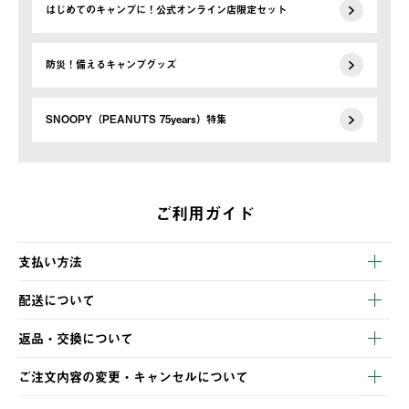
はじめてのキャンプに！公式オンライン店限定セット
防災！備えるキャンプグッズ
SNOOPY（PEANUTS 75years）特集
ご利用ガイド
支払い方法
以下のいずれかの方法でお支払いいただけます。
配送について
・クレジットカード決済
【発送スケジュール】
・コンビニ決済
返品・交換について
ご注文・ご入金完了より2営業日以内に商品を発送いたします。
・Pay-easy決済
※お客様都合の場合
土日祝の発送はございませんので、木曜日以降のご注文は週明け
ご注文内容の変更・キャンセルについて
の発送となる場合がございます。
ご注文完了後、変更・キャンセルの個別のご対応はお受けできま
【返品】
※予約販売・長期連休期間中のご注文は除く（別途スケジュール