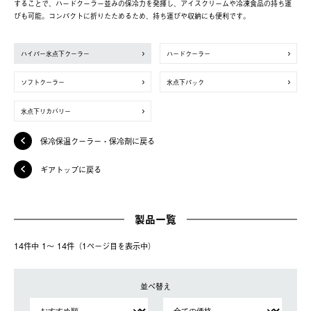
することで、ハードクーラー並みの保冷力を発揮し、アイスクリームや冷凍食品の持ち運
びも可能。コンパクトに折りたためるため、持ち運びや収納にも便利です。
ハイパー氷点下クーラー
ハードクーラー
ソフトクーラー
氷点下パック
氷点下リカバリー
保冷保温クーラー・保冷剤に戻る
ギアトップに戻る
製品一覧
14件中 1〜 14件（1ページ⽬を表⽰中）
並べ替え