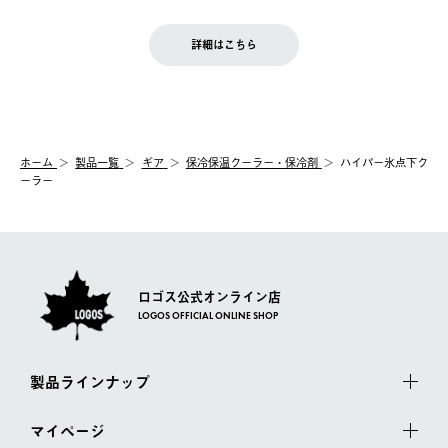
せん。
商品到着後7日以内にご連絡ください。
をご案内いたします。）
LOGOS FAMILY会員の方は、会員マイページ内 購入履歴画面に
お客様都合の返品にかかる送料は、お客様ご負担とさせていただ
詳細はこちら
『注文をキャンセルする』ボタンが表示されている場合のみ、発
きます。
【配送時間指定】
送手配前のためサイト上よりご注文キャンセルが可能です。
ご注文の際、ご注文内容確認画面にて配送時間指定が可能です。
【交換】
配送時間指定がない場合は、最短でのお届けとなります。
システム上、商品の交換（同一商品のカラー・サイズ交換を含
む）は受け付けておりません。
【配送業者】
ホーム
製品一覧
ギア
保冷保温クーラー・保冷剤
ハイパー氷点下ク
一度お手元の商品を返品いただき、ご希望商品を再注文してくだ
佐川急便にて配送されます。
ーラー
さい。
ロゴス公式オンライン店
LOGOS OFFICIAL ONLINE SHOP
製品ラインナップ
マイページ