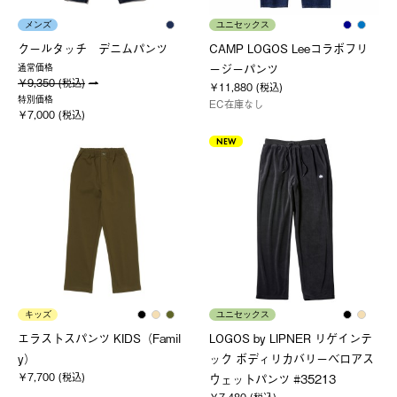
メンズ
ユニセックス
クールタッチ デニムパンツ
CAMP LOGOS Leeコラボフリ
ージーパンツ
通常価格
￥9,350 (税込)
￥11,880 (税込)
特別価格
EC在庫なし
￥7,000 (税込)
NEW
キッズ
ユニセックス
エラストスパンツ KIDS（Famil
LOGOS by LIPNER リゲインテ
y）
ック ボディリカバリーベロアス
￥7,700 (税込)
ウェットパンツ #35213
￥7,480 (税込)