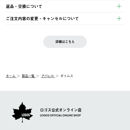
【発送スケジュール】
・コンビニ決済
返品・交換について
ご注文・ご入金完了より2営業日以内に商品を発送いたします。
・Pay-easy決済
※お客様都合の場合
土日祝の発送はございませんので、木曜日以降のご注文は週明け
ご注文内容の変更・キャンセルについて
の発送となる場合がございます。
ご注文完了後、変更・キャンセルの個別のご対応はお受けできま
【返品】
※予約販売・長期連休期間中のご注文は除く（別途スケジュール
せん。
商品到着後7日以内にご連絡ください。
をご案内いたします。）
LOGOS FAMILY会員の方は、会員マイページ内 購入履歴画面に
お客様都合の返品にかかる送料は、お客様ご負担とさせていただ
詳細はこちら
『注文をキャンセルする』ボタンが表示されている場合のみ、発
きます。
【配送時間指定】
送手配前のためサイト上よりご注文キャンセルが可能です。
ご注文の際、ご注文内容確認画面にて配送時間指定が可能です。
【交換】
配送時間指定がない場合は、最短でのお届けとなります。
システム上、商品の交換（同一商品のカラー・サイズ交換を含
む）は受け付けておりません。
【配送業者】
ホーム
製品一覧
アパレル
ボトムス
一度お手元の商品を返品いただき、ご希望商品を再注文してくだ
佐川急便にて配送されます。
さい。
ロゴス公式オンライン店
LOGOS OFFICIAL ONLINE SHOP