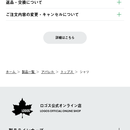
返品・交換について
ご注文・ご入金完了より2営業日以内に商品を発送いたします。
・Pay-easy決済
※お客様都合の場合
土日祝の発送はございませんので、木曜日以降のご注文は週明け
ご注文内容の変更・キャンセルについて
の発送となる場合がございます。
ご注文完了後、変更・キャンセルの個別のご対応はお受けできま
【返品】
※予約販売・長期連休期間中のご注文は除く（別途スケジュール
せん。
商品到着後7日以内にご連絡ください。
をご案内いたします。）
LOGOS FAMILY会員の方は、会員マイページ内 購入履歴画面に
お客様都合の返品にかかる送料は、お客様ご負担とさせていただ
詳細はこちら
『注文をキャンセルする』ボタンが表示されている場合のみ、発
きます。
【配送時間指定】
送手配前のためサイト上よりご注文キャンセルが可能です。
ご注文の際、ご注文内容確認画面にて配送時間指定が可能です。
【交換】
配送時間指定がない場合は、最短でのお届けとなります。
システム上、商品の交換（同一商品のカラー・サイズ交換を含
む）は受け付けておりません。
【配送業者】
ホーム
製品一覧
アパレル
トップス
シャツ
一度お手元の商品を返品いただき、ご希望商品を再注文してくだ
佐川急便にて配送されます。
さい。
ロゴス公式オンライン店
LOGOS OFFICIAL ONLINE SHOP