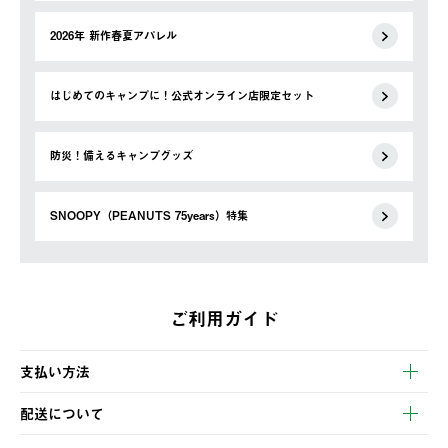
2026年 新作春夏アパレル
はじめてのキャンプに！公式オンライン店限定セット
防災！備えるキャンプグッズ
SNOOPY（PEANUTS 75years）特集
ご利用ガイド
支払い方法
以下のいずれかの方法でお支払いいただけます。
配送について
・クレジットカード決済
【発送スケジュール】
・コンビニ決済