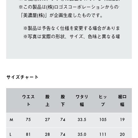
※この製品は(株)ロゴスコーポレーションからのライセ
「美濃屋(株)」が企画生産したものです。
※製品は予告なく仕様を変更する場合があります。
※写真は実際の形状、サイズ、色味と異なる場合があ
サイズチャート
ウエス
股
股
ワタリ
ヒッ
裾口
ト
上
下
幅
プ
幅
M
75
27
74
33.5
105
19
L
81
28
74
35.0
111
20