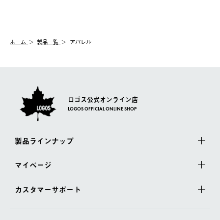
送手配前のためサイト上よりご注文キャンセルが可能です。
ご注文の際、ご注文内容確認画面にて配送時間指定が可能です。
【交換】
配送時間指定がない場合は、最短でのお届けとなります。
システム上、商品の交換（同一商品のカラー・サイズ交換を含
む）は受け付けておりません。
【配送業者】
ホーム
製品一覧
アパレル
一度お手元の商品を返品いただき、ご希望商品を再注文してくだ
佐川急便にて配送されます。
さい。
ロゴス公式オンライン店
LOGOS OFFICIAL ONLINE SHOP
製品ラインナップ
マイページ
カスタマーサポート