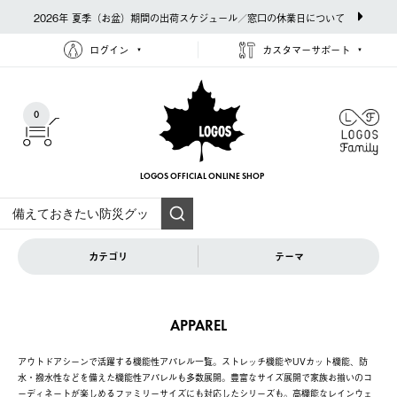
2026年 夏季（お盆）期間の出荷スケジュール／窓口の休業日について
ログイン
カスタマーサポート
0
LOGOS OFFICIAL
ONLINE SHOP
カテゴリ
テーマ
APPAREL
アウトドアシーンで活躍する機能性アパレル一覧。ストレッチ機能やUVカット機能、防
水・撥水性などを備えた機能性アパレルも多数展開。豊富なサイズ展開で家族お揃いのコ
ーディネートが楽しめるファミリーサイズにも対応したシリーズも。高機能なレインウェ