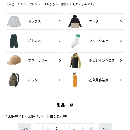
アなど、キャンプやレジャーはもちろん日常使いにもおすすめです。
トップス
アウター
ボトムス
フットウエア
アクセサリー
個人レインウエア
バッグ
産業用作業着
製品一覧
183件中 41〜 60件（3ページ⽬を表⽰中）
前へ
次へ
1
2
3
4
...
9
10