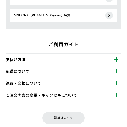
SNOOPY（PEANUTS 75years）特集
ご利用ガイド
支払い方法
以下のいずれかの方法でお支払いいただけます。
配送について
・クレジットカード決済
【発送スケジュール】
・コンビニ決済
返品・交換について
ご注文・ご入金完了より2営業日以内に商品を発送いたします。
・Pay-easy決済
※お客様都合の場合
土日祝の発送はございませんので、木曜日以降のご注文は週明け
ご注文内容の変更・キャンセルについて
の発送となる場合がございます。
ご注文完了後、変更・キャンセルの個別のご対応はお受けできま
【返品】
※予約販売・長期連休期間中のご注文は除く（別途スケジュール
せん。
商品到着後7日以内にご連絡ください。
をご案内いたします。）
LOGOS FAMILY会員の方は、会員マイページ内 購入履歴画面に
お客様都合の返品にかかる送料は、お客様ご負担とさせていただ
詳細はこちら
『注文をキャンセルする』ボタンが表示されている場合のみ、発
きます。
【配送時間指定】