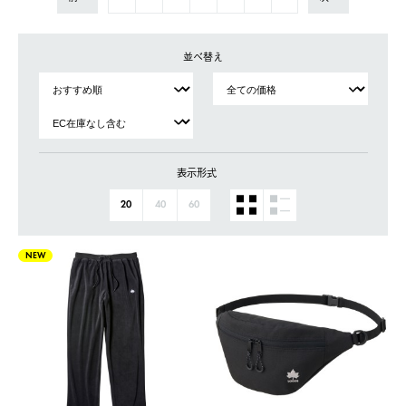
並べ替え
表示形式
20
40
60
NEW