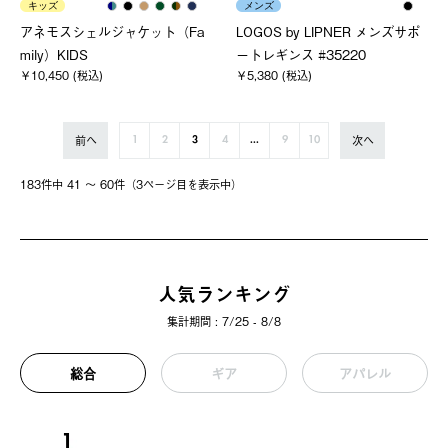
キッズ
メンズ
アネモスシェルジャケット（Fa
LOGOS by LIPNER メンズサポ
mily）KIDS
ートレギンス #35220
￥10,450 (税込)
￥5,380 (税込)
前へ
次へ
1
2
3
4
...
9
10
183件中 41 〜 60件（3ページ⽬を表⽰中）
人気ランキング
集計期間 : 7/25 - 8/8
総合
ギア
アパレル
1