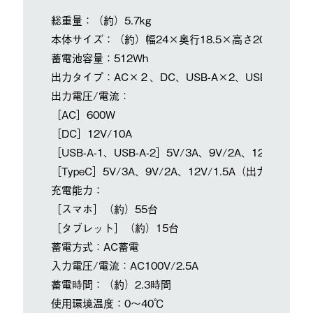
総重量：（約）5.7kg
本体サイズ：（約）幅24×奥行18.5×高さ20cm
蓄電池容量：512Wh
出力タイプ：AC×２、DC、USB-A×2、USB-C
出力電圧/電流：
［AC］600W
［DC］12V/10A
［USB-A-1、USB-A-2］5V/3A、9V/2A、12V/1.
［TypeC］5V/3A、9V/2A、12V/1.5A（出力合計：1
充電能力：
［スマホ］（約）55台
［タブレット］（約）15台
蓄電方式：AC蓄電
入力電圧/電流：AC100V/2.5A
蓄電時間：（約）2.3時間
使用環境温度：0～40℃