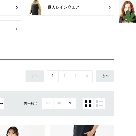
個人レインウエア
前へ
次へ
1
2
3
4
表示形式
20
40
60