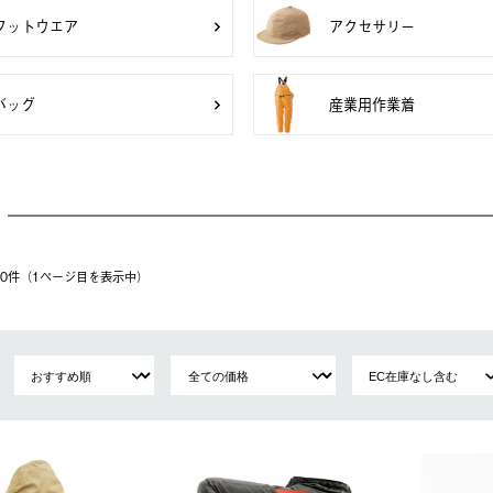
フットウエア
アクセサリー
バッグ
産業用作業着
 60件（1ページ⽬を表⽰中）