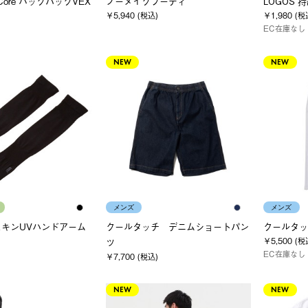
yCore バックパックVEX
ノーメイクフーディ
LOGOS
￥5,940 (税込)
￥1,980 (税
EC在庫なし
NEW
NEW
メンズ
メンズ
キンUVハンドアーム
クールタッチ デニムショートパン
クールタッ
￥5,500 (税
ツ
EC在庫なし
￥7,700 (税込)
NEW
NEW