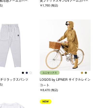
 持続冷感アームカバー
美フィットスキンUVアームカバー
込)
￥1,760 (税込)
ユニセックス
チリラックスパンツ
LOGOS by LIPNER サイクルレイン
込)
コート
￥8,470 (税込)
NEW