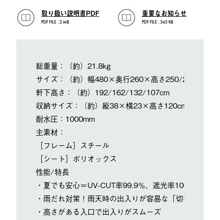
取り扱い説明書PDF
重要なお知らせ
PDF FILE : 2 MB
PDF FILE : 365 KB
総重量：（約）21.8kg
サイズ：（約）幅480×奥行260×高さ250/220/190/1
軒下高さ：（約）192/162/132/107cm
収納サイズ：（約）縦38×横23×高さ120cm
耐水圧：1000mm
主素材：
［フレーム］スチール
［シート］ポリオックス
性能/特長
・夏でも安心＝UV-CUT率99.9％、遮光率100％
・雨だれ対策！雨天時の出入りが容易な「切妻屋根」
・高さがある入口で出入りがスムーズ