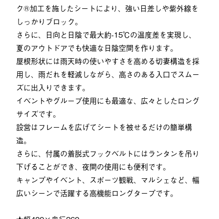
ク®加工を施したシートにより、強い日差しや紫外線を
しっかりブロック。
さらに、日向と日陰で最大約-15℃の温度差を実現し、
夏のアウトドアでも快適な日陰空間を作ります。
屋根形状には雨天時の使いやすさを高める切妻構造を採
用し、雨だれを軽減しながら、高さのある入口でスムー
ズに出入りできます。
イベントやグループ使用にも最適な、広々としたロング
サイズです。
設営はフレームを広げてシートを被せるだけの簡単構
造。
さらに、付属の着脱式フックベルトにはランタンを吊り
下げることができ、夜間の使用にも便利です。
キャンプやイベント、スポーツ観戦、マルシェなど、幅
広いシーンで活躍する高機能ロングタープです。
★幅480×奥行260