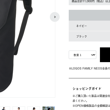
商品合計11,000円（税込）以
ネイビー
ブラック
※LOGOS FAMILY NEOS
ショッピングガイド
※ご購⼊頂いた製品は関連会社
承ください。
※OPEN価格製品の⾦額確認