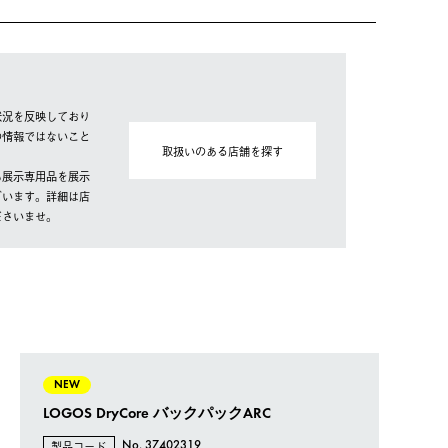
状況を反映しており
の情報ではないこと
取扱いのある店舗を探す
も展示専用品を展示
ざいます。詳細は店
ださいませ。
NEW
LOGOS DryCore バックパックARC
製品コード
No. 37402319