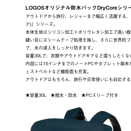
LOGOSオリジナル防水バックDryCoreシリ
アウトドアから旅行、レジャーまで幅広く活躍する、LO
ア)」シリーズ。
本体生地はシリコン加工＋ポリウレタン加工で高い撥
縫い目にはシームテープ処理を施し、さらに世界的フ
で、水の浸入をしっかり防ぎます。
容量30Lで、衣類やアウトドアギアなど濡らしたく
内部には15インチまでのノートPCやタブレット端末
ェストベルトなど機能面も充実。
アウトドアはもちろん、旅行や日常使いにも対応する
★容量30L ★撥水・防水 ★PCスリーブ付き