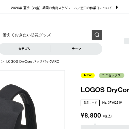
2026年 夏季（お盆）期間の出荷スケジュール／窓口の休業日について
カテゴリ
テーマ
LOGOS DryCore バックパックARC
NEW
ユニセックス
LOGOS DryC
製品コード
No. 37402319
¥8,800
（税込）