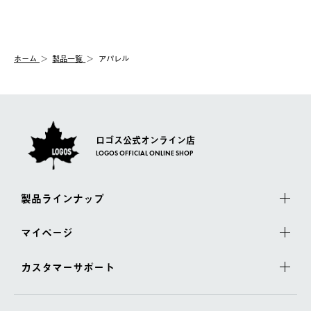
送手配前のためサイト上よりご注文キャンセルが可能です。
ご注文の際、ご注文内容確認画面にて配送時間指定が可能です。
【交換】
配送時間指定がない場合は、最短でのお届けとなります。
システム上、商品の交換（同一商品のカラー・サイズ交換を含
む）は受け付けておりません。
【配送業者】
ホーム
製品一覧
アパレル
一度お手元の商品を返品いただき、ご希望商品を再注文してくだ
佐川急便にて配送されます。
さい。
ロゴス公式オンライン店
LOGOS OFFICIAL ONLINE SHOP
製品ラインナップ
マイページ
カスタマーサポート