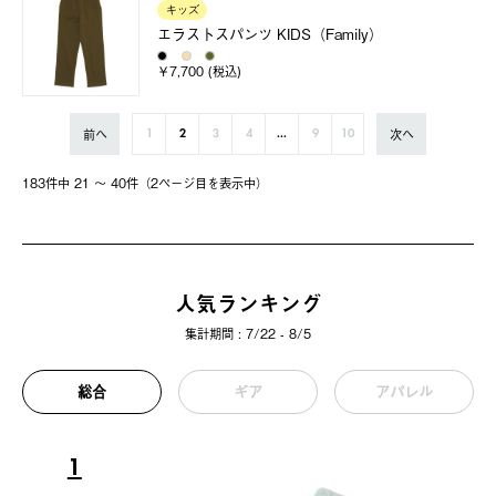
キッズ
エラストスパンツ KIDS（Family）
￥7,700 (税込)
前へ
次へ
1
2
3
4
...
9
10
183件中 21 〜 40件（2ページ⽬を表⽰中）
人気ランキング
集計期間 : 7/22 - 8/5
総合
ギア
アパレル
1