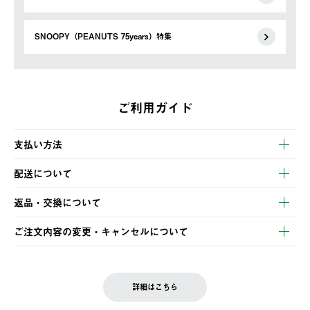
SNOOPY（PEANUTS 75years）特集
ご利用ガイド
支払い方法
以下のいずれかの方法でお支払いいただけます。
配送について
・クレジットカード決済
【発送スケジュール】
・コンビニ決済
返品・交換について
ご注文・ご入金完了より2営業日以内に商品を発送いたします。
・Pay-easy決済
※お客様都合の場合
土日祝の発送はございませんので、木曜日以降のご注文は週明け
ご注文内容の変更・キャンセルについて
の発送となる場合がございます。
ご注文完了後、変更・キャンセルの個別のご対応はお受けできま
【返品】
※予約販売・長期連休期間中のご注文は除く（別途スケジュール
せん。
商品到着後7日以内にご連絡ください。
をご案内いたします。）
LOGOS FAMILY会員の方は、会員マイページ内 購入履歴画面に
お客様都合の返品にかかる送料は、お客様ご負担とさせていただ
詳細はこちら
『注文をキャンセルする』ボタンが表示されている場合のみ、発
きます。
【配送時間指定】