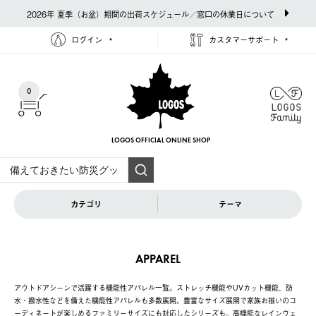
2026年 夏季（お盆）期間の出荷スケジュール／窓口の休業日について
ログイン
カスタマーサポート
0
LOGOS OFFICIAL
ONLINE SHOP
カテゴリ
テーマ
APPAREL
アウトドアシーンで活躍する機能性アパレル一覧。ストレッチ機能やUVカット機能、防
水・撥水性などを備えた機能性アパレルも多数展開。豊富なサイズ展開で家族お揃いのコ
ーディネートが楽しめるファミリーサイズにも対応したシリーズも。高機能なレインウェ