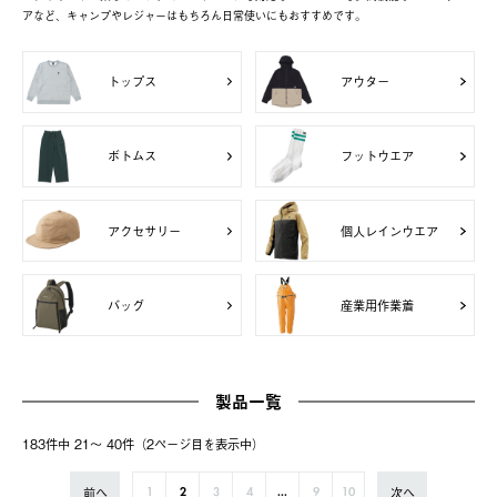
アなど、キャンプやレジャーはもちろん日常使いにもおすすめです。
トップス
アウター
ボトムス
フットウエア
アクセサリー
個人レインウエア
バッグ
産業用作業着
製品一覧
183件中 21〜 40件（2ページ⽬を表⽰中）
前へ
次へ
1
2
3
4
...
9
10