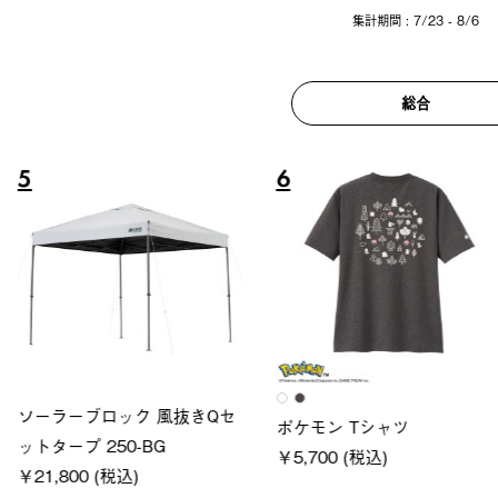
集計期間 : 7/23 - 8/6
総合
6
7
ロック 風抜きQセ
グランベ
ポケモン Tシャツ
250-BG
ース・オ
￥5,700 (税込)
(税込)
￥209,0