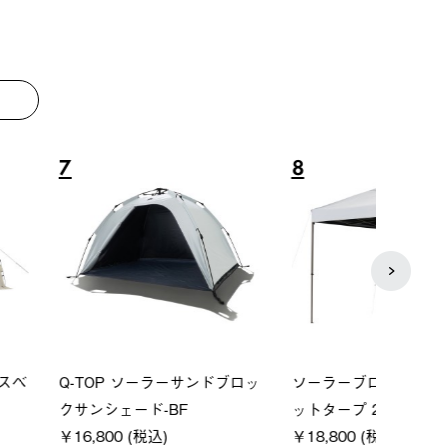
8
9
P ソーラーサンドブロッ
ソーラーブロック 風抜きQセ
【ロ
ェード-BF
ットタープ 200-BG
パー
0 (税込)
￥18,800 (税込)
下パ