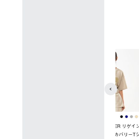
込)
￥14,850 (税込)
4
5
ユニセックス
レディース
タンダードボディ
LOGOS by LIPNER リゲイン
ノーメイク
テック ボディリカバリーTシ
￥5,940 (
)