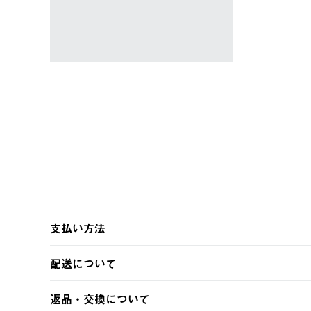
ャツ #35503
￥5,940 (税込)
支払い方法
以下のいずれかの方法でお支払いいただけます。
配送について
・クレジットカード決済
・コンビニ決済
【発送スケジュール】
返品・交換について
・Pay-easy決済
ご注文・ご入金完了より2営業日以内に商品を発送いたしま