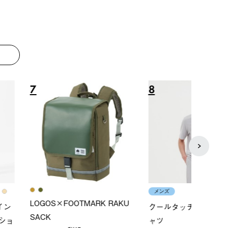
￥12,
8
9
メンズ
レディ
×FOOTMARK RAKU
クールタッチリラックスＴシ
ＵＶ
ャツ
ィ