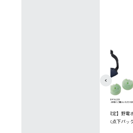
込)
￥14,850 (税込)
4
5
ップ限定】ハイ
【オンライン店限定】野電ボ
ソーラーブ
ーラーL＋氷点
ディエアコン＋氷点下パック
ットタープ 
セット
セット
￥21,800 