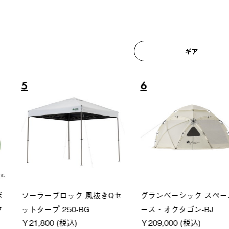
ギア
6
7
ロック 風抜きQセ
グランベーシック スペースベ
Q-TO
250-BG
ース・オクタゴン-BJ
クサンシ
(税込)
￥209,000 (税込)
￥16,80