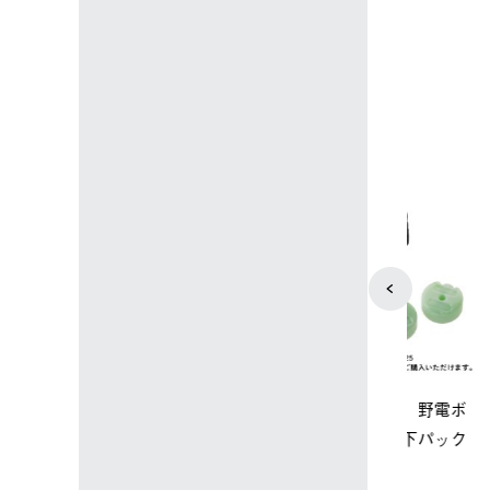
4
5
ップ限定】ハイ
【オンライン店限定】野電ボ
ソーラーブ
ーラーL＋氷点
ディエアコン＋氷点下パック
ットタープ 
セット
セット
￥21,800 