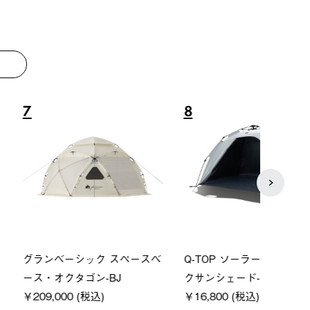
8
9
ーシック スペースベ
Q-TOP ソーラーサンドブロッ
ソーラ
クタゴン-BJ
クサンシェード-BF
ットタ
00 (税込)
￥16,800 (税込)
￥18,