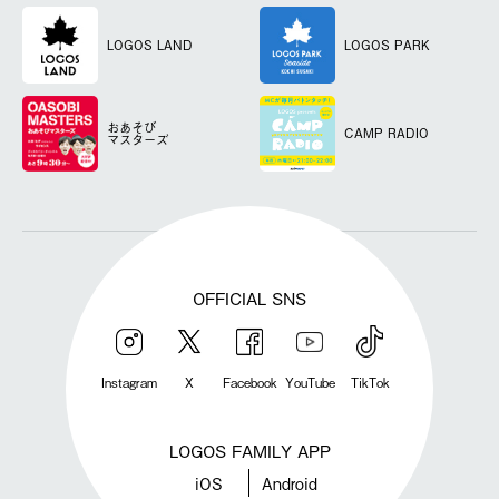
LOGOS LAND
LOGOS PARK
おあそび
CAMP RADIO
マスターズ
OFFICIAL SNS
Instagram
X
Facebook
YouTube
TikTok
LOGOS FAMILY APP
iOS
Android