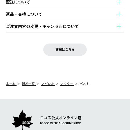
配送について
・クレジットカード決済
【発送スケジュール】
・コンビニ決済
返品・交換について
ご注文・ご入金完了より2営業日以内に商品を発送いたします。
・Pay-easy決済
※お客様都合の場合
土日祝の発送はございませんので、木曜日以降のご注文は週明け
ご注文内容の変更・キャンセルについて
の発送となる場合がございます。
ご注文完了後、変更・キャンセルの個別のご対応はお受けできま
【返品】
※予約販売・長期連休期間中のご注文は除く（別途スケジュール
せん。
商品到着後7日以内にご連絡ください。
をご案内いたします。）
LOGOS FAMILY会員の方は、会員マイページ内 購入履歴画面に
お客様都合の返品にかかる送料は、お客様ご負担とさせていただ
詳細はこちら
『注文をキャンセルする』ボタンが表示されている場合のみ、発
きます。
【配送時間指定】
送手配前のためサイト上よりご注文キャンセルが可能です。
ご注文の際、ご注文内容確認画面にて配送時間指定が可能です。
【交換】
配送時間指定がない場合は、最短でのお届けとなります。
システム上、商品の交換（同一商品のカラー・サイズ交換を含
む）は受け付けておりません。
【配送業者】
ホーム
製品一覧
アパレル
アウター
ベスト
一度お手元の商品を返品いただき、ご希望商品を再注文してくだ
佐川急便にて配送されます。
さい。
ロゴス公式オンライン店
LOGOS OFFICIAL ONLINE SHOP