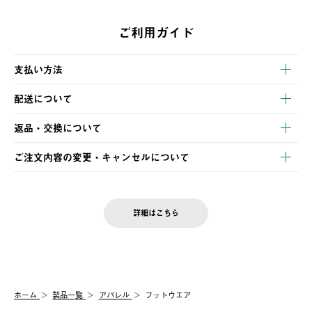
ご利用ガイド
支払い方法
以下のいずれかの方法でお支払いいただけます。
配送について
・クレジットカード決済
【発送スケジュール】
・コンビニ決済
返品・交換について
ご注文・ご入金完了より2営業日以内に商品を発送いたします。
・Pay-easy決済
※お客様都合の場合
土日祝の発送はございませんので、木曜日以降のご注文は週明け
ご注文内容の変更・キャンセルについて
の発送となる場合がございます。
ご注文完了後、変更・キャンセルの個別のご対応はお受けできま
【返品】
※予約販売・長期連休期間中のご注文は除く（別途スケジュール
せん。
商品到着後7日以内にご連絡ください。
をご案内いたします。）
LOGOS FAMILY会員の方は、会員マイページ内 購入履歴画面に
お客様都合の返品にかかる送料は、お客様ご負担とさせていただ
詳細はこちら
『注文をキャンセルする』ボタンが表示されている場合のみ、発
きます。
【配送時間指定】
送手配前のためサイト上よりご注文キャンセルが可能です。
ご注文の際、ご注文内容確認画面にて配送時間指定が可能です。
【交換】
配送時間指定がない場合は、最短でのお届けとなります。
システム上、商品の交換（同一商品のカラー・サイズ交換を含
む）は受け付けておりません。
【配送業者】
ホーム
製品一覧
アパレル
フットウエア
一度お手元の商品を返品いただき、ご希望商品を再注文してくだ
佐川急便にて配送されます。