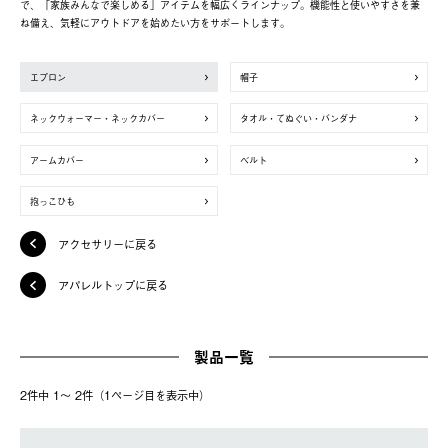
で、「家族みんなで楽しめる」アイテムを幅広くラインナップ。機能性と使いやすさを兼
ね備え、気軽にアウトドアを始めたい方をサポートします。
エプロン
帽子
ネックウォーマー・ネックカバー
タオル・てぬぐい・バンダナ
アームカバー
ベルト
抱っこひも
アクセサリーに戻る
アパレルトップに戻る
製品一覧
2件中 1〜 2件（1ページ⽬を表⽰中）