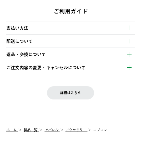
ご利用ガイド
支払い方法
以下のいずれかの方法でお支払いいただけます。
配送について
・クレジットカード決済
【発送スケジュール】
・コンビニ決済
返品・交換について
ご注文・ご入金完了より2営業日以内に商品を発送いたします。
・Pay-easy決済
※お客様都合の場合
土日祝の発送はございませんので、木曜日以降のご注文は週明け
ご注文内容の変更・キャンセルについて
の発送となる場合がございます。
ご注文完了後、変更・キャンセルの個別のご対応はお受けできま
【返品】
※予約販売・長期連休期間中のご注文は除く（別途スケジュール
せん。
商品到着後7日以内にご連絡ください。
をご案内いたします。）
LOGOS FAMILY会員の方は、会員マイページ内 購入履歴画面に
お客様都合の返品にかかる送料は、お客様ご負担とさせていただ
詳細はこちら
『注文をキャンセルする』ボタンが表示されている場合のみ、発
きます。
【配送時間指定】
送手配前のためサイト上よりご注文キャンセルが可能です。
ご注文の際、ご注文内容確認画面にて配送時間指定が可能です。
【交換】
配送時間指定がない場合は、最短でのお届けとなります。
システム上、商品の交換（同一商品のカラー・サイズ交換を含
む）は受け付けておりません。
【配送業者】
ホーム
製品一覧
アパレル
アクセサリー
エプロン
一度お手元の商品を返品いただき、ご希望商品を再注文してくだ
佐川急便にて配送されます。
さい。