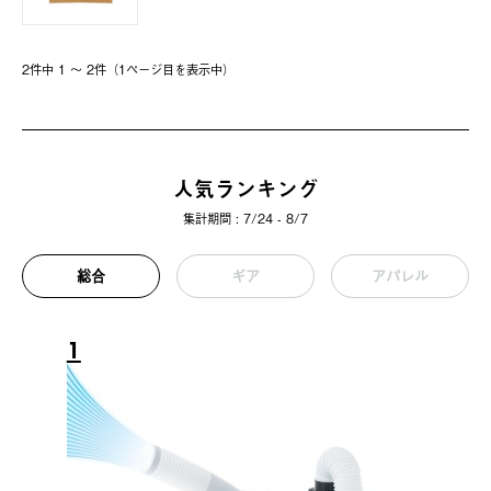
2件中 1 〜 2件（1ページ⽬を表⽰中）
人気ランキング
集計期間 : 7/24 - 8/7
総合
ギア
アパレル
1