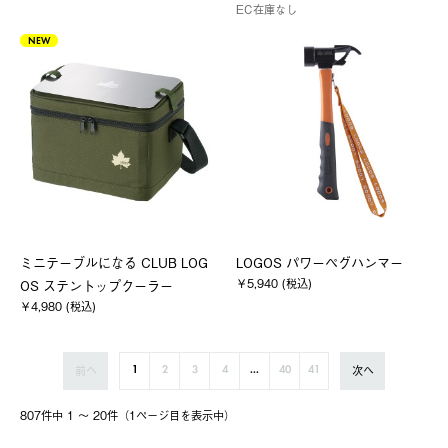
EC在庫なし
NEW
ミニテーブルになる CLUB LOG
LOGOS パワーペグハンマー
￥5,940 (税込)
OS ステントップクーラー
￥4,980 (税込)
前へ
次へ
1
2
3
4
...
40
41
807件中 1 〜 20件（1ページ⽬を表⽰中）