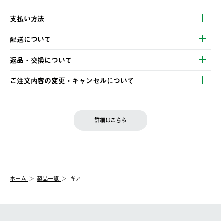
支払い方法
以下のいずれかの方法でお支払いいただけます。
配送について
・クレジットカード決済
【発送スケジュール】
・コンビニ決済
返品・交換について
ご注文・ご入金完了より2営業日以内に商品を発送いたします。
・Pay-easy決済
※お客様都合の場合
土日祝の発送はございませんので、木曜日以降のご注文は週明け
ご注文内容の変更・キャンセルについて
の発送となる場合がございます。
ご注文完了後、変更・キャンセルの個別のご対応はお受けできま
【返品】
※予約販売・長期連休期間中のご注文は除く（別途スケジュール
せん。
商品到着後7日以内にご連絡ください。
をご案内いたします。）
LOGOS FAMILY会員の方は、会員マイページ内 購入履歴画面に
お客様都合の返品にかかる送料は、お客様ご負担とさせていただ
詳細はこちら
『注文をキャンセルする』ボタンが表示されている場合のみ、発
きます。
【配送時間指定】
送手配前のためサイト上よりご注文キャンセルが可能です。
ご注文の際、ご注文内容確認画面にて配送時間指定が可能です。
【交換】
配送時間指定がない場合は、最短でのお届けとなります。
システム上、商品の交換（同一商品のカラー・サイズ交換を含
む）は受け付けておりません。
【配送業者】
ホーム
製品一覧
ギア
一度お手元の商品を返品いただき、ご希望商品を再注文してくだ
佐川急便にて配送されます。
さい。