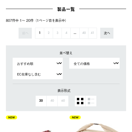
製品一覧
807件中 1〜 20件（1ページ⽬を表⽰中）
前へ
次へ
1
2
3
4
...
40
41
並べ替え
表示形式
20
40
60
NEW
NEW