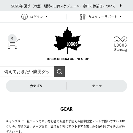
2026年 夏季（お盆）期間の出荷スケジュール／窓口の休業日について
ログイン
カスタマーサポート
0
LOGOS OFFICIAL
ONLINE SHOP
カテゴリ
テーマ
GEAR
キャンプギア一覧ページです。初心者でも迷わず使える簡単設営テントや扱いやすいBBQ
グリル、焚き火台、タープなど、誰でも手軽にアウトドアを楽しめる便利なアイテムが勢
ぞろいです。