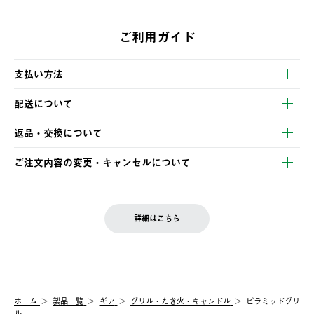
ご利用ガイド
支払い方法
以下のいずれかの方法でお支払いいただけます。
配送について
・クレジットカード決済
【発送スケジュール】
・コンビニ決済
返品・交換について
ご注文・ご入金完了より2営業日以内に商品を発送いたします。
・Pay-easy決済
※お客様都合の場合
土日祝の発送はございませんので、木曜日以降のご注文は週明け
ご注文内容の変更・キャンセルについて
の発送となる場合がございます。
ご注文完了後、変更・キャンセルの個別のご対応はお受けできま
【返品】
※予約販売・長期連休期間中のご注文は除く（別途スケジュール
せん。
商品到着後7日以内にご連絡ください。
をご案内いたします。）
LOGOS FAMILY会員の方は、会員マイページ内 購入履歴画面に
お客様都合の返品にかかる送料は、お客様ご負担とさせていただ
詳細はこちら
『注文をキャンセルする』ボタンが表示されている場合のみ、発
きます。
【配送時間指定】
送手配前のためサイト上よりご注文キャンセルが可能です。
ご注文の際、ご注文内容確認画面にて配送時間指定が可能です。
【交換】
配送時間指定がない場合は、最短でのお届けとなります。
システム上、商品の交換（同一商品のカラー・サイズ交換を含
む）は受け付けておりません。
【配送業者】
ホーム
製品一覧
ギア
グリル・たき火・キャンドル
ピラミッドグリ
一度お手元の商品を返品いただき、ご希望商品を再注文してくだ
佐川急便にて配送されます。
ル