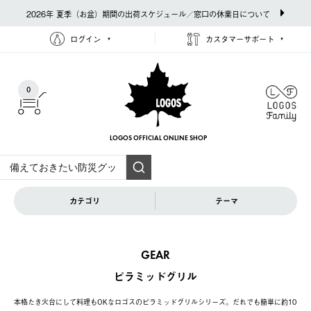
2026年 夏季（お盆）期間の出荷スケジュール／窓口の休業日について
ログイン
カスタマーサポート
0
LOGOS OFFICIAL
ONLINE SHOP
カテゴリ
テーマ
GEAR
ピラミッドグリル
本格たき火台にして料理もOKなロゴスのピラミッドグリルシリーズ。だれでも簡単に約10