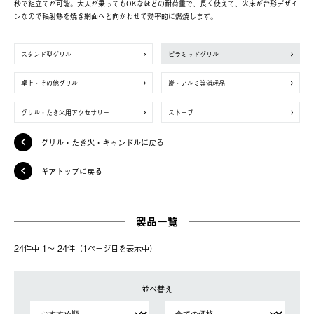
秒で組立てが可能。大人が乗ってもOKなほどの耐荷重で、長く使えて、火床が台形デザイ
ンなので輻射熱を焼き網面へと向かわせて効率的に燃焼します。
スタンド型グリル
ピラミッドグリル
卓上・その他グリル
炭・アルミ等消耗品
グリル・たき火用アクセサリー
ストーブ
グリル・たき火・キャンドルに戻る
ギアトップに戻る
製品一覧
24件中 1〜 24件（1ページ⽬を表⽰中）
並べ替え