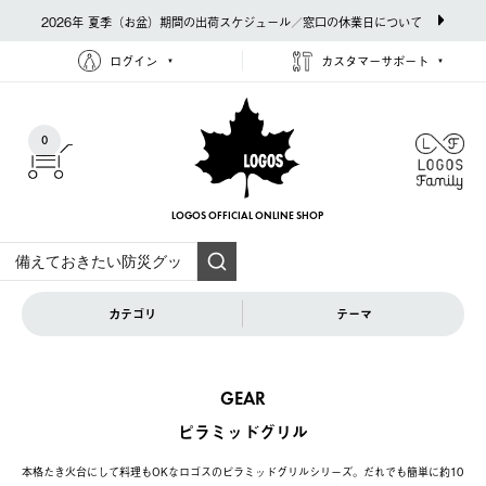
2026年 夏季（お盆）期間の出荷スケジュール／窓口の休業日について
ログイン
カスタマーサポート
0
LOGOS OFFICIAL
ONLINE SHOP
カテゴリ
テーマ
GEAR
ピラミッドグリル
本格たき火台にして料理もOKなロゴスのピラミッドグリルシリーズ。だれでも簡単に約10