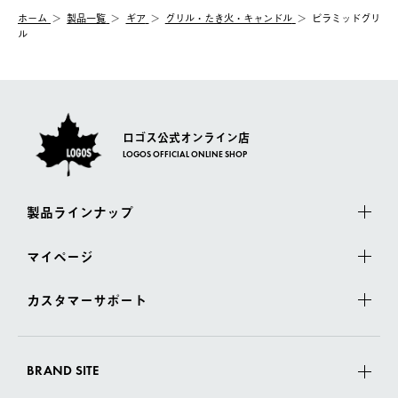
む）は受け付けておりません。
【配送業者】
ホーム
製品一覧
ギア
グリル・たき火・キャンドル
ピラミッドグリ
一度お手元の商品を返品いただき、ご希望商品を再注文してくだ
佐川急便にて配送されます。
ル
さい。
ロゴス公式オンライン店
LOGOS OFFICIAL ONLINE SHOP
製品ラインナップ
マイページ
カスタマーサポート
BRAND SITE