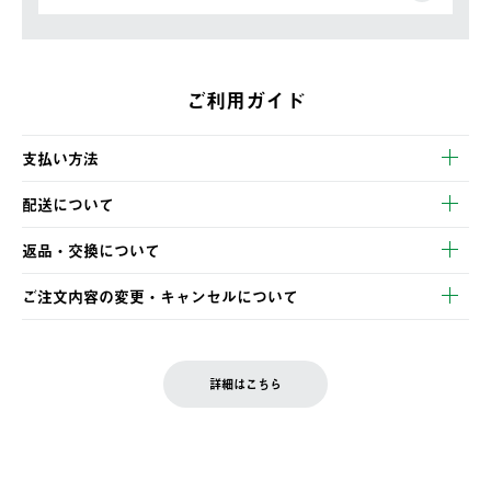
ご利用ガイド
支払い方法
以下のいずれかの方法でお支払いいただけます。
配送について
・クレジットカード決済
【発送スケジュール】
・コンビニ決済
返品・交換について
ご注文・ご入金完了より2営業日以内に商品を発送いたします。
・Pay-easy決済
※お客様都合の場合
土日祝の発送はございませんので、木曜日以降のご注文は週明け
ご注文内容の変更・キャンセルについて
の発送となる場合がございます。
ご注文完了後、変更・キャンセルの個別のご対応はお受けできま
【返品】
※予約販売・長期連休期間中のご注文は除く（別途スケジュール
せん。
商品到着後7日以内にご連絡ください。
をご案内いたします。）
LOGOS FAMILY会員の方は、会員マイページ内 購入履歴画面に
お客様都合の返品にかかる送料は、お客様ご負担とさせていただ
詳細はこちら
『注文をキャンセルする』ボタンが表示されている場合のみ、発
きます。
【配送時間指定】
送手配前のためサイト上よりご注文キャンセルが可能です。
ご注文の際、ご注文内容確認画面にて配送時間指定が可能です。
【交換】
配送時間指定がない場合は、最短でのお届けとなります。
システム上、商品の交換（同一商品のカラー・サイズ交換を含