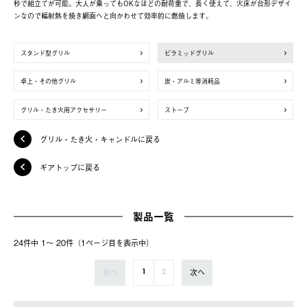
秒で組立てが可能。大人が乗ってもOKなほどの耐荷重で、長く使えて、火床が台形デザイ
ンなので輻射熱を焼き網面へと向かわせて効率的に燃焼します。
スタンド型グリル
ピラミッドグリル
卓上・その他グリル
炭・アルミ等消耗品
グリル・たき火用アクセサリー
ストーブ
グリル・たき火・キャンドルに戻る
ギアトップに戻る
製品一覧
24件中 1〜 20件（1ページ⽬を表⽰中）
前へ
次へ
1
2