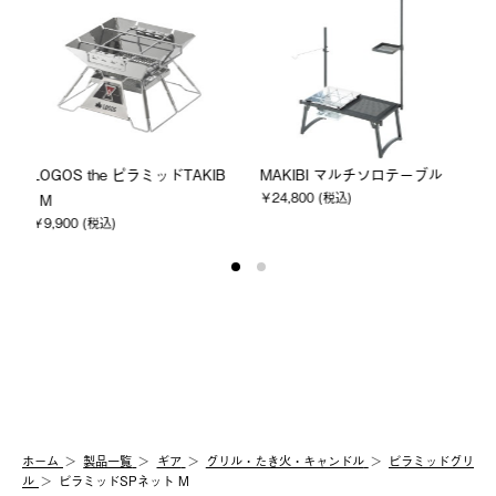
ロテーブル
エコココロゴス・ミニラウン
ピラミッド・デバイダー&
ドストーブ4
ックセット M
￥880 (税込)
￥5,500 (税込)
ホーム
製品⼀覧
ギア
グリル・たき火・キャンドル
ピラミッドグリ
ル
ピラミッドSPネット M