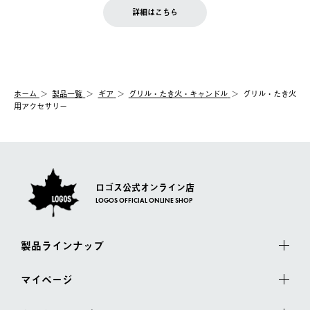
LOGOS FAMILY会員の方は、会員マイページ内 購入履歴画面に
お客様都合の返品にかかる送料は、お客様ご負担とさせていただ
詳細はこちら
『注文をキャンセルする』ボタンが表示されている場合のみ、発
きます。
【配送時間指定】
送手配前のためサイト上よりご注文キャンセルが可能です。
ご注文の際、ご注文内容確認画面にて配送時間指定が可能です。
【交換】
配送時間指定がない場合は、最短でのお届けとなります。
システム上、商品の交換（同一商品のカラー・サイズ交換を含
む）は受け付けておりません。
【配送業者】
ホーム
製品一覧
ギア
グリル・たき火・キャンドル
グリル・たき火
一度お手元の商品を返品いただき、ご希望商品を再注文してくだ
佐川急便にて配送されます。
用アクセサリー
さい。
ロゴス公式オンライン店
LOGOS OFFICIAL ONLINE SHOP
製品ラインナップ
マイページ