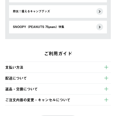
防災！備えるキャンプグッズ
SNOOPY（PEANUTS 75years）特集
ご利用ガイド
支払い方法
以下のいずれかの方法でお支払いいただけます。
配送について
・クレジットカード決済
【発送スケジュール】
・コンビニ決済
返品・交換について
ご注文・ご入金完了より2営業日以内に商品を発送いたします。
・Pay-easy決済
※お客様都合の場合
土日祝の発送はございませんので、木曜日以降のご注文は週明け
ご注文内容の変更・キャンセルについて
の発送となる場合がございます。
ご注文完了後、変更・キャンセルの個別のご対応はお受けできま
【返品】
※予約販売・長期連休期間中のご注文は除く（別途スケジュール
せん。
商品到着後7日以内にご連絡ください。
をご案内いたします。）