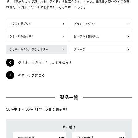
で、「家族みんなで楽しめる」アイテムを幅広くラインナップ。機能性と使いやすさを兼
ね備え、気軽にアウトドアを始めたい方をサポートします。
スタンド型グリル
ピラミッドグリル
卓上・その他グリル
炭・アルミ等消耗品
グリル・たき火用アクセサリー
ストーブ
グリル・たき火・キャンドルに戻る
ギアトップに戻る
製品一覧
36件中 1〜 36件（1ページ⽬を表⽰中）
並べ替え