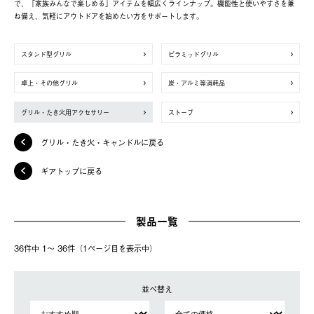
で、「家族みんなで楽しめる」アイテムを幅広くラインナップ。機能性と使いやすさを兼
ね備え、気軽にアウトドアを始めたい方をサポートします。
スタンド型グリル
ピラミッドグリル
卓上・その他グリル
炭・アルミ等消耗品
グリル・たき火用アクセサリー
ストーブ
グリル・たき火・キャンドルに戻る
ギアトップに戻る
製品一覧
36件中 1〜 36件（1ページ⽬を表⽰中）
並べ替え