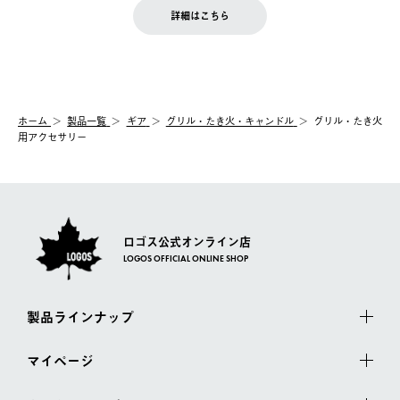
LOGOS FAMILY会員の方は、会員マイページ内 購入履歴画面に
お客様都合の返品にかかる送料は、お客様ご負担とさせていただ
詳細はこちら
『注文をキャンセルする』ボタンが表示されている場合のみ、発
きます。
【配送時間指定】
送手配前のためサイト上よりご注文キャンセルが可能です。
ご注文の際、ご注文内容確認画面にて配送時間指定が可能です。
【交換】
配送時間指定がない場合は、最短でのお届けとなります。
システム上、商品の交換（同一商品のカラー・サイズ交換を含
む）は受け付けておりません。
【配送業者】
ホーム
製品一覧
ギア
グリル・たき火・キャンドル
グリル・たき火
一度お手元の商品を返品いただき、ご希望商品を再注文してくだ
佐川急便にて配送されます。
用アクセサリー
さい。
ロゴス公式オンライン店
LOGOS OFFICIAL ONLINE SHOP
製品ラインナップ
マイページ