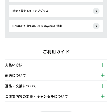
防災！備えるキャンプグッズ
SNOOPY（PEANUTS 75years）特集
ご利用ガイド
支払い方法
以下のいずれかの方法でお支払いいただけます。
配送について
・クレジットカード決済
【発送スケジュール】
・コンビニ決済
返品・交換について
ご注文・ご入金完了より2営業日以内に商品を発送いたします。
・Pay-easy決済
※お客様都合の場合
土日祝の発送はございませんので、木曜日以降のご注文は週明け
ご注文内容の変更・キャンセルについて
の発送となる場合がございます。
ご注文完了後、変更・キャンセルの個別のご対応はお受けできま
【返品】
※予約販売・長期連休期間中のご注文は除く（別途スケジュール
せん。
商品到着後7日以内にご連絡ください。
をご案内いたします。）