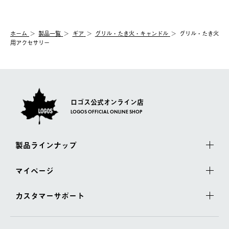
【交換】
配送時間指定がない場合は、最短でのお届けとなります。
システム上、商品の交換（同一商品のカラー・サイズ交換を含
む）は受け付けておりません。
【配送業者】
ホーム
製品一覧
ギア
グリル・たき火・キャンドル
グリル・たき火
一度お手元の商品を返品いただき、ご希望商品を再注文してくだ
佐川急便にて配送されます。
用アクセサリー
さい。
ロゴス公式オンライン店
LOGOS OFFICIAL ONLINE SHOP
製品ラインナップ
マイページ
カスタマーサポート