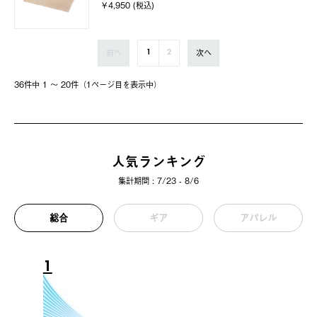
￥4,950 (税込)
前へ
次へ
1
2
36件中 1 〜 20件（1ページ⽬を表⽰中）
人気ランキング
集計期間 : 7/23 - 8/6
総合
ギア
アパレル
1