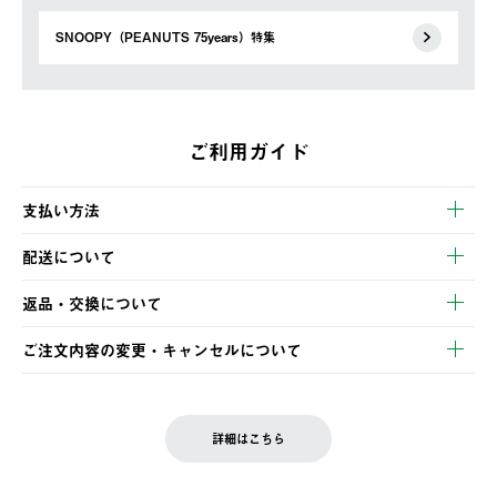
SNOOPY（PEANUTS 75years）特集
ご利用ガイド
支払い方法
以下のいずれかの方法でお支払いいただけます。
配送について
・クレジットカード決済
【発送スケジュール】
・コンビニ決済
返品・交換について
ご注文・ご入金完了より2営業日以内に商品を発送いたします。
・Pay-easy決済
※お客様都合の場合
土日祝の発送はございませんので、木曜日以降のご注文は週明け
ご注文内容の変更・キャンセルについて
の発送となる場合がございます。
ご注文完了後、変更・キャンセルの個別のご対応はお受けできま
【返品】
※予約販売・長期連休期間中のご注文は除く（別途スケジュール
せん。
商品到着後7日以内にご連絡ください。
をご案内いたします。）
LOGOS FAMILY会員の方は、会員マイページ内 購入履歴画面に
お客様都合の返品にかかる送料は、お客様ご負担とさせていただ
詳細はこちら
『注文をキャンセルする』ボタンが表示されている場合のみ、発
きます。
【配送時間指定】
送手配前のためサイト上よりご注文キャンセルが可能です。
ご注文の際、ご注文内容確認画面にて配送時間指定が可能です。