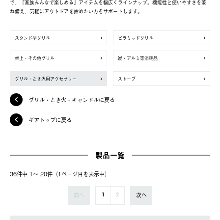
で、「家族みんなで楽しめる」アイテムを幅広くラインナップ。機能性と使いやすさを兼
ね備え、気軽にアウトドアを始めたい方をサポートします。
スタンド型グリル
ピラミッドグリル
卓上・その他グリル
炭・アルミ等消耗品
グリル・たき火用アクセサリー
ストーブ
グリル・たき火・キャンドルに戻る
ギアトップに戻る
製品一覧
36件中 1〜 20件（1ページ⽬を表⽰中）
前へ
次へ
1
2