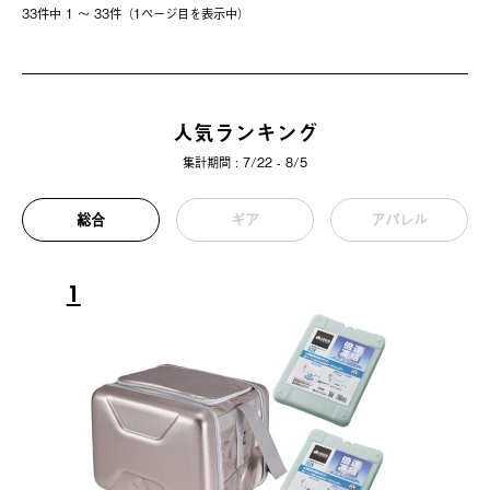
33件中 1 〜 33件（1ページ⽬を表⽰中）
人気ランキング
集計期間 : 7/22 - 8/5
総合
ギア
アパレル
1