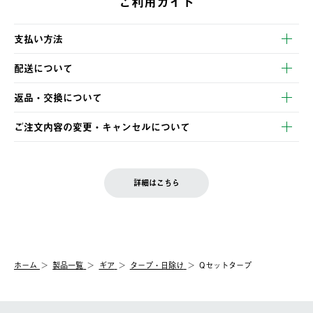
ご利用ガイド
支払い方法
以下のいずれかの方法でお支払いいただけます。
配送について
・クレジットカード決済
【発送スケジュール】
・コンビニ決済
返品・交換について
ご注文・ご入金完了より2営業日以内に商品を発送いたします。
・Pay-easy決済
※お客様都合の場合
土日祝の発送はございませんので、木曜日以降のご注文は週明け
ご注文内容の変更・キャンセルについて
の発送となる場合がございます。
ご注文完了後、変更・キャンセルの個別のご対応はお受けできま
【返品】
※予約販売・長期連休期間中のご注文は除く（別途スケジュール
せん。
商品到着後7日以内にご連絡ください。
をご案内いたします。）
LOGOS FAMILY会員の方は、会員マイページ内 購入履歴画面に
お客様都合の返品にかかる送料は、お客様ご負担とさせていただ
詳細はこちら
『注文をキャンセルする』ボタンが表示されている場合のみ、発
きます。
【配送時間指定】
送手配前のためサイト上よりご注文キャンセルが可能です。
ご注文の際、ご注文内容確認画面にて配送時間指定が可能です。
【交換】
配送時間指定がない場合は、最短でのお届けとなります。
システム上、商品の交換（同一商品のカラー・サイズ交換を含
む）は受け付けておりません。
【配送業者】
ホーム
製品一覧
ギア
タープ・日除け
Qセットタープ
一度お手元の商品を返品いただき、ご希望商品を再注文してくだ
佐川急便にて配送されます。
さい。