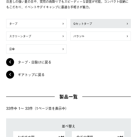
日差しの強い夏の日や、突然の雨降りでもスピーディーな設営が可能。コンパクト収納に
もこだわり、イベントやデイキャンプに最適な手軽さが魅力。
タープ
Qセットタープ
スクリーンタープ
パラソル
日傘
タープ・日除けに戻る
ギアトップに戻る
製品一覧
33件中 1〜 33件（1ページ⽬を表⽰中）
並べ替え