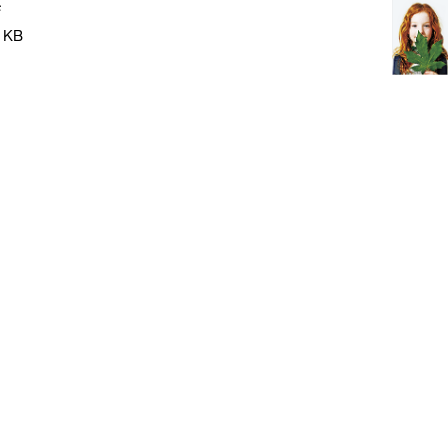
F
 KB