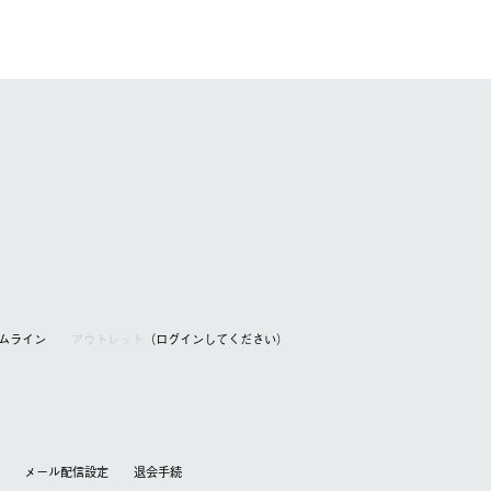
アムライン
アウトレット
（ログインしてください）
メール配信設定
退会⼿続