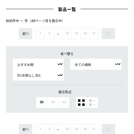
製品一覧
806件中 〜 件（49ページ⽬を表⽰中）
前へ
次へ
1
2
...
38
39
40
41
並べ替え
表示形式
20
40
60
前へ
次へ
1
2
...
38
39
40
41