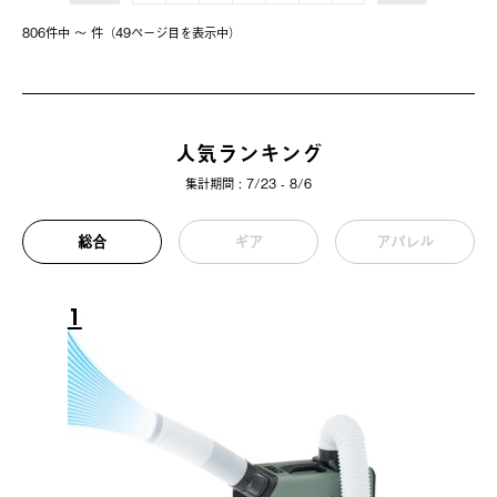
806件中 〜 件（49ページ⽬を表⽰中）
人気ランキング
集計期間 : 7/23 - 8/6
総合
ギア
アパレル
1