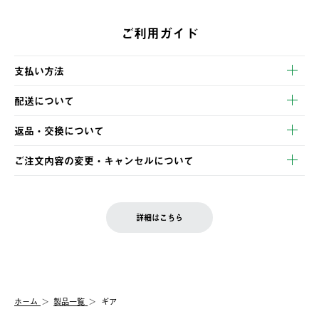
ご利用ガイド
支払い方法
以下のいずれかの方法でお支払いいただけます。
配送について
・クレジットカード決済
【発送スケジュール】
・コンビニ決済
返品・交換について
ご注文・ご入金完了より2営業日以内に商品を発送いたします。
・Pay-easy決済
※お客様都合の場合
土日祝の発送はございませんので、木曜日以降のご注文は週明け
ご注文内容の変更・キャンセルについて
の発送となる場合がございます。
ご注文完了後、変更・キャンセルの個別のご対応はお受けできま
【返品】
※予約販売・長期連休期間中のご注文は除く（別途スケジュール
せん。
商品到着後7日以内にご連絡ください。
をご案内いたします。）
LOGOS FAMILY会員の方は、会員マイページ内 購入履歴画面に
お客様都合の返品にかかる送料は、お客様ご負担とさせていただ
詳細はこちら
『注文をキャンセルする』ボタンが表示されている場合のみ、発
きます。
【配送時間指定】
送手配前のためサイト上よりご注文キャンセルが可能です。
ご注文の際、ご注文内容確認画面にて配送時間指定が可能です。
【交換】
配送時間指定がない場合は、最短でのお届けとなります。
システム上、商品の交換（同一商品のカラー・サイズ交換を含
む）は受け付けておりません。
【配送業者】
ホーム
製品一覧
ギア
一度お手元の商品を返品いただき、ご希望商品を再注文してくだ
佐川急便にて配送されます。