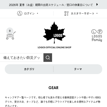
2026年 夏季（お盆）期間の出荷スケジュール／窓口の休業日について
ログイン
カスタマーサポート
0
LOGOS OFFICIAL
ONLINE SHOP
カテゴリ
テーマ
GEAR
キャンプギア一覧ページです。初心者でも迷わず使える簡単設営テントや扱いやすいBBQ
グリル、焚き火台、タープなど、誰でも手軽にアウトドアを楽しめる便利なアイテムが勢
ぞろいです。