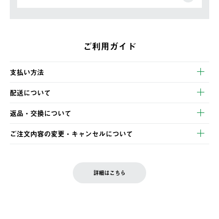
ご利用ガイド
支払い方法
以下のいずれかの方法でお支払いいただけます。
配送について
・クレジットカード決済
【発送スケジュール】
・コンビニ決済
返品・交換について
ご注文・ご入金完了より2営業日以内に商品を発送いたします。
・Pay-easy決済
※お客様都合の場合
土日祝の発送はございませんので、木曜日以降のご注文は週明け
ご注文内容の変更・キャンセルについて
の発送となる場合がございます。
ご注文完了後、変更・キャンセルの個別のご対応はお受けできま
【返品】
※予約販売・長期連休期間中のご注文は除く（別途スケジュール
せん。
商品到着後7日以内にご連絡ください。
をご案内いたします。）
LOGOS FAMILY会員の方は、会員マイページ内 購入履歴画面に
お客様都合の返品にかかる送料は、お客様ご負担とさせていただ
詳細はこちら
『注文をキャンセルする』ボタンが表示されている場合のみ、発
きます。
【配送時間指定】
送手配前のためサイト上よりご注文キャンセルが可能です。
ご注文の際、ご注文内容確認画面にて配送時間指定が可能です。
【交換】
配送時間指定がない場合は、最短でのお届けとなります。
システム上、商品の交換（同一商品のカラー・サイズ交換を含