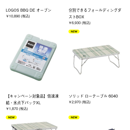
LOGOS BBQ DE オーブン
分別できるフォールディングダ
￥10,890 (税込)
ストBOX
￥6,930 (税込)
NEW
【キャンペーン対象品】倍速凍
ソリッド ローテーブル 6040
￥2,970 (税込)
結・氷点下パックXL
￥1,870 (税込)
NEW
NEW