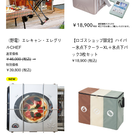
（野電）エレキャン・エレグリ
【ロゴスショップ限定】ハイパ
ルCHEF
ー氷点下クーラーXL＋氷点下パ
ック3枚セット
通常価格
￥46,000 (税込)
￥18,900 (税込)
特別価格
￥39,800 (税込)
NEW