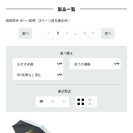
製品一覧
806件中 41〜 60件（3ページ⽬を表⽰中）
前へ
次へ
1
2
3
4
...
40
41
並べ替え
表示形式
20
40
60