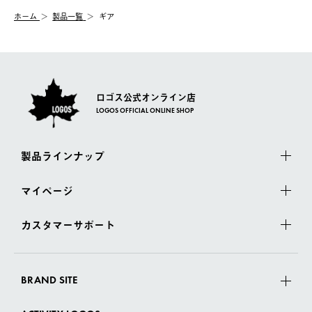
む）は受け付けておりません。
【配送業者】
ホーム
製品一覧
ギア
一度お手元の商品を返品いただき、ご希望商品を再注文してくだ
佐川急便にて配送されます。
さい。
ロゴス公式オンライン店
LOGOS OFFICIAL ONLINE SHOP
製品ラインナップ
マイページ
カスタマーサポート
BRAND SITE