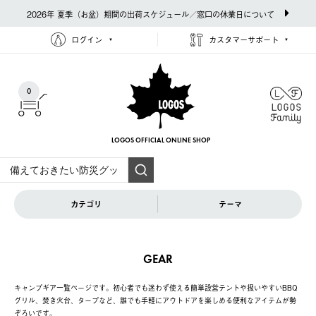
2026年 夏季（お盆）期間の出荷スケジュール／窓口の休業日について
ログイン
カスタマーサポート
0
LOGOS OFFICIAL
ONLINE SHOP
カテゴリ
テーマ
GEAR
キャンプギア一覧ページです。初心者でも迷わず使える簡単設営テントや扱いやすいBBQ
グリル、焚き火台、タープなど、誰でも手軽にアウトドアを楽しめる便利なアイテムが勢
ぞろいです。