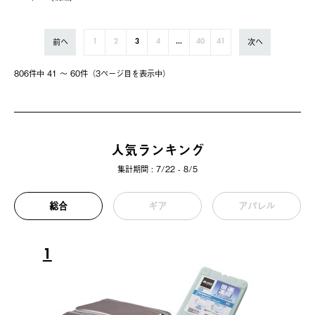
前へ
次へ
1
2
3
4
...
40
41
806件中 41 〜 60件（3ページ⽬を表⽰中）
人気ランキング
集計期間 : 7/22 - 8/5
総合
ギア
アパレル
1