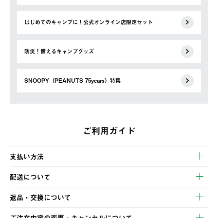
はじめてのキャンプに！公式オンライン店限定セット
防災！備えるキャンプグッズ
SNOOPY（PEANUTS 75years）特集
ご利用ガイド
支払い方法
以下のいずれかの方法でお支払いいただけます。
配送について
・クレジットカード決済
【発送スケジュール】
・コンビニ決済
返品・交換について
ご注文・ご入金完了より2営業日以内に商品を発送いたします。
・Pay-easy決済
※お客様都合の場合
土日祝の発送はございませんので、木曜日以降のご注文は週明け
ご注文内容の変更・キャンセルについて