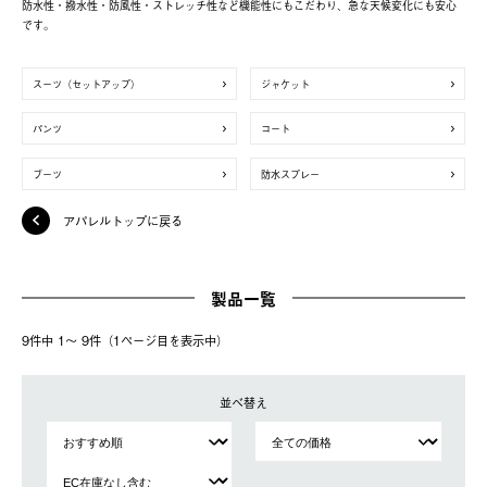
防水性・撥水性・防風性・ストレッチ性など機能性にもこだわり、急な天候変化にも安心
です。
スーツ（セットアップ）
ジャケット
パンツ
コート
ブーツ
防水スプレー
アパレルトップに戻る
製品一覧
9件中 1〜 9件（1ページ⽬を表⽰中）
並べ替え