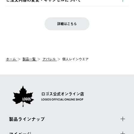
の発送となる場合がございます。
ご注文完了後、変更・キャンセルの個別のご対応はお受けできま
【返品】
※予約販売・長期連休期間中のご注文は除く（別途スケジュール
せん。
商品到着後7日以内にご連絡ください。
をご案内いたします。）
LOGOS FAMILY会員の方は、会員マイページ内 購入履歴画面に
お客様都合の返品にかかる送料は、お客様ご負担とさせていただ
詳細はこちら
『注文をキャンセルする』ボタンが表示されている場合のみ、発
きます。
【配送時間指定】
送手配前のためサイト上よりご注文キャンセルが可能です。
ご注文の際、ご注文内容確認画面にて配送時間指定が可能です。
【交換】
配送時間指定がない場合は、最短でのお届けとなります。
システム上、商品の交換（同一商品のカラー・サイズ交換を含
む）は受け付けておりません。
【配送業者】
ホーム
製品一覧
アパレル
個人レインウエア
一度お手元の商品を返品いただき、ご希望商品を再注文してくだ
佐川急便にて配送されます。
さい。
ロゴス公式オンライン店
LOGOS OFFICIAL ONLINE SHOP
製品ラインナップ
マイページ