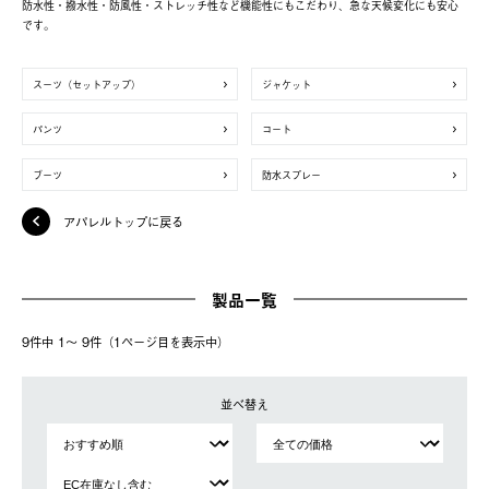
防水性・撥水性・防風性・ストレッチ性など機能性にもこだわり、急な天候変化にも安心
です。
スーツ（セットアップ）
ジャケット
パンツ
コート
ブーツ
防水スプレー
アパレルトップに戻る
製品一覧
9件中 1〜 9件（1ページ⽬を表⽰中）
並べ替え