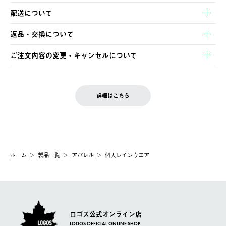
以下のいずれかの方法でお支払いいただけます。
配送について
・クレジットカード決済
【発送スケジュール】
・コンビニ決済
返品・交換について
ご注文・ご入金完了より2営業日以内に商品を発送いたします。
・Pay-easy決済
※お客様都合の場合
土日祝の発送はございませんので、木曜日以降のご注文は週明け
ご注文内容の変更・キャンセルについて
の発送となる場合がございます。
ご注文完了後、変更・キャンセルの個別のご対応はお受けできま
【返品】
※予約販売・長期連休期間中のご注文は除く（別途スケジュール
せん。
商品到着後7日以内にご連絡ください。
をご案内いたします。）
LOGOS FAMILY会員の方は、会員マイページ内 購入履歴画面に
お客様都合の返品にかかる送料は、お客様ご負担とさせていただ
詳細はこちら
『注文をキャンセルする』ボタンが表示されている場合のみ、発
きます。
【配送時間指定】
送手配前のためサイト上よりご注文キャンセルが可能です。
ご注文の際、ご注文内容確認画面にて配送時間指定が可能です。
【交換】
配送時間指定がない場合は、最短でのお届けとなります。
システム上、商品の交換（同一商品のカラー・サイズ交換を含
む）は受け付けておりません。
【配送業者】
ホーム
製品一覧
アパレル
個人レインウエア
一度お手元の商品を返品いただき、ご希望商品を再注文してくだ
佐川急便にて配送されます。
さい。
ロゴス公式オンライン店
LOGOS OFFICIAL ONLINE SHOP