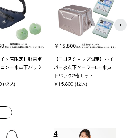
ーシック スペースベ
Q-TOP ソーラーサンドブロッ
neo
クタゴン-BJ
クサンシェード-BF
ン500
00 (税込)
￥16,800 (税込)
通常価格
￥187,0
8
9