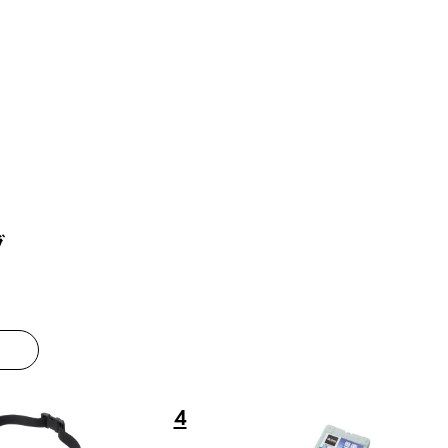
グ
8
9