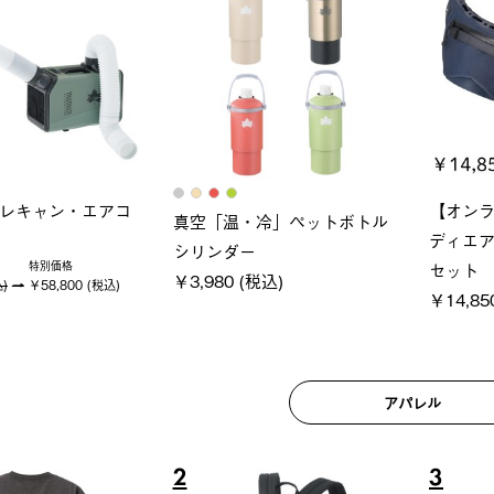
ロック 風抜きQセ
ソーラーブロック 風抜きQセ
グランベ
250-BG
ットタープ 200-BG
ース・オ
(税込)
￥18,800 (税込)
￥209,0
アパレル
6
7