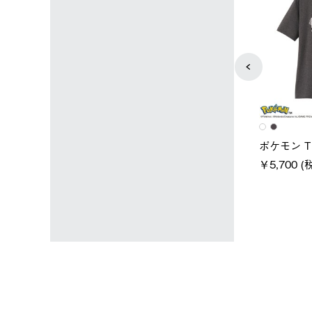
ユニセックス
レディース
タンダードボディ
LOGOS by LIPNER リゲイン
ノーメイク
テック ボディリカバリーTシ
￥5,940 (
)
ャツ #35503
￥5,940 (税込)