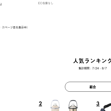
EC在庫なし
込)
6件（1ページ⽬を表⽰中）
人気ランキン
集計期間 : 7/24 - 8/7
総合
6
7