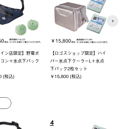
ーシック スペースベ
Q-TOP ソーラーサンドブロッ
ポケモ
クタゴン-BJ
クサンシェード-BF
￥5,7
00 (税込)
￥16,800 (税込)
8
9