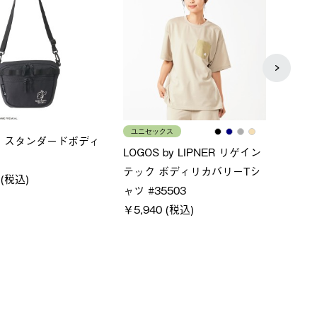
ス
メンズ
LOGO
ムホールジップフーデ
クールタッチリラックスパン
SACK
ツ
￥21,
￥5,500 (税込)
特別価格
税込)
￥4,000 (税込)