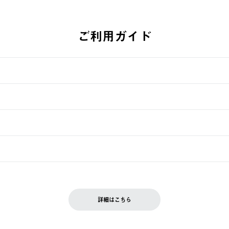
ご利用ガイド
す。
週明けの発送となる場合がございます。
ュールをご案内いたします。）
できません。
入履歴画面に『注文をキャンセルする』ボタンが表示されている場合のみ、
です。配送時間指定がない場合は、最短でのお届けとなります。
いただきます。
詳細はこちら
を含む）は受け付けておりません。