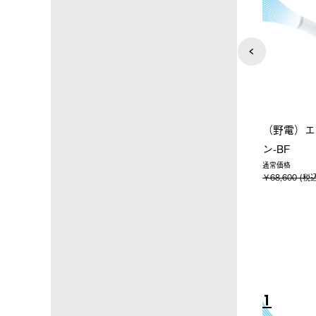
店限定】野電ボ
【ロゴスショップ限定】ハイ
ソーラーブ
＋氷点下パック
パー氷点下クーラーL＋氷点
ットタープ 
下パック2枚セット
￥21,800 
込)
￥15,800 (税込)
4
5