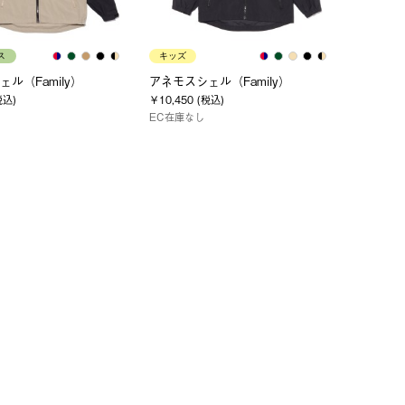
ス
キッズ
ル（Family）
アネモスシェル（Family）
税込)
￥10,450 (税込)
EC在庫なし