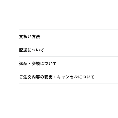
支払い方法
以下のいずれかの方法でお支払いいただけます。
配送について
・クレジットカード決済
・コンビニ決済
【発送スケジュール】
返品・交換について
・Pay-easy決済
ご注文・ご入金完了より2営業日以内に商品を発送いたしま
土日祝の発送はございませんので、木曜日以降のご注文は
※お客様都合の場合
ご注文内容の変更・キャンセルについて
※予約販売・長期連休期間中のご注文は除く（別途スケジ
【返品】
ご注文完了後、変更・キャンセルの個別のご対応はお受け
【配送時間指定】
商品到着後7日以内にご連絡ください。
LOGOS FAMILY会員の方は、会員マイページ内 購
ご注文の際、ご注文内容確認画面にて配送時間指定が可能
お客様都合の返品にかかる送料は、お客様ご負担とさせて
【配送業者】
【交換】
佐川急便にて配送されます。
システム上、商品の交換（同一商品のカラー・サイズ交換