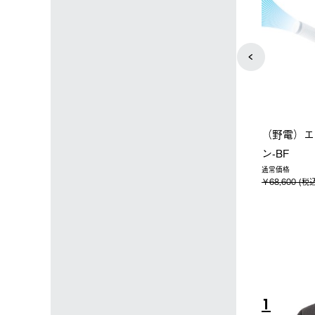
店限定】野電ボ
【ロゴスショップ限定】ハイ
ソーラーブ
＋氷点下パック
パー氷点下クーラーL＋氷点
ットタープ 
下パック2枚セット
￥21,800 
込)
￥15,800 (税込)
4
5