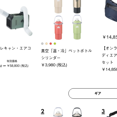
ロック 風抜きQセ
ソーラーブロック 風抜きQセ
グランベ
250-BG
ットタープ 200-BG
ース・オ
(税込)
￥18,800 (税込)
￥209,0
ギア
6
7