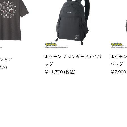
ユニセックス
レディー
フーディ
LOGOS by LIPNER リゲイン
ＵＶサ
税込)
テック ボディリカバリーショ
ィ
ーツ #35504
通常価格
￥5,500 (
￥5,940 (税込)