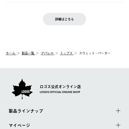
ご注文完了後、変更・キャンセルの個別のご対応はお受けできま
【返品】
※予約販売・長期連休期間中のご注文は除く（別途スケジュール
せん。
商品到着後7日以内にご連絡ください。
をご案内いたします。）
LOGOS FAMILY会員の方は、会員マイページ内 購入履歴画面に
お客様都合の返品にかかる送料は、お客様ご負担とさせていただ
詳細はこちら
『注文をキャンセルする』ボタンが表示されている場合のみ、発
きます。
【配送時間指定】
送手配前のためサイト上よりご注文キャンセルが可能です。
ご注文の際、ご注文内容確認画面にて配送時間指定が可能です。
【交換】
配送時間指定がない場合は、最短でのお届けとなります。
システム上、商品の交換（同一商品のカラー・サイズ交換を含
む）は受け付けておりません。
【配送業者】
ホーム
製品一覧
アパレル
トップス
スウェット・パーカー
一度お手元の商品を返品いただき、ご希望商品を再注文してくだ
佐川急便にて配送されます。
さい。
ロゴス公式オンライン店
LOGOS OFFICIAL ONLINE SHOP
製品ラインナップ
マイページ