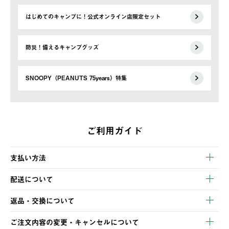
はじめてのキャンプに！公式オンライン店限定セット
防災！備えるキャンプグッズ
SNOOPY（PEANUTS 75years）特集
ご利用ガイド
支払い方法
以下のいずれかの方法でお支払いいただけます。
配送について
・クレジットカード決済
【発送スケジュール】
・コンビニ決済
返品・交換について
ご注文・ご入金完了より2営業日以内に商品を発送いたします。
・Pay-easy決済
※お客様都合の場合
土日祝の発送はございませんので、木曜日以降のご注文は週明け
ご注文内容の変更・キャンセルについて
の発送となる場合がございます。