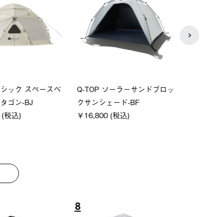
ーシック スペースベ
Q-TOP ソーラーサンドブロッ
ソーラ
クタゴン-BJ
クサンシェード-BF
ットタ
00 (税込)
￥16,800 (税込)
￥18,
8
9