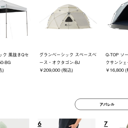
ロック 風抜きQセ
グランベーシック スペースベ
Q-TO
250-BG
ース・オクタゴン-BJ
クサンシ
(税込)
￥209,000 (税込)
￥16,80
アパレル
6
7