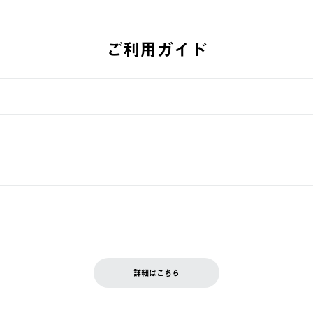
ご利用ガイド
す。
週明けの発送となる場合がございます。
ュールをご案内いたします。）
できません。
入履歴画面に『注文をキャンセルする』ボタンが表示されている場合のみ、
です。配送時間指定がない場合は、最短でのお届けとなります。
いただきます。
詳細はこちら
を含む）は受け付けておりません。