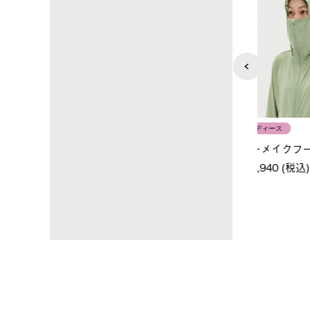
ユニセックス
レディース
タンダードボディ
LOGOS by LIPNER リゲイン
ノーメイク
テック ボディリカバリーTシ
￥5,940 (
)
ャツ #35503
￥5,940 (税込)