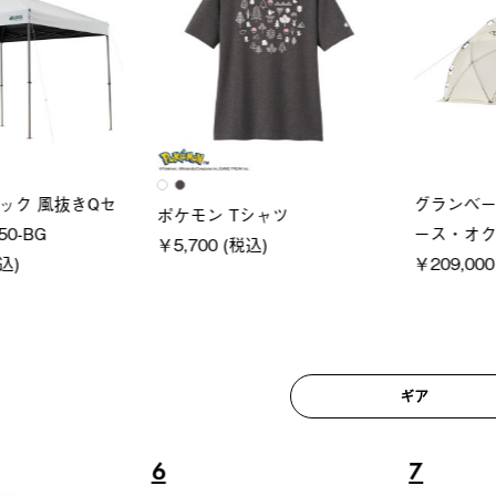
ロック 風抜きQセ
グランベ
ポケモン Tシャツ
250-BG
ース・オ
￥5,700 (税込)
(税込)
￥209,0
ギア
6
7