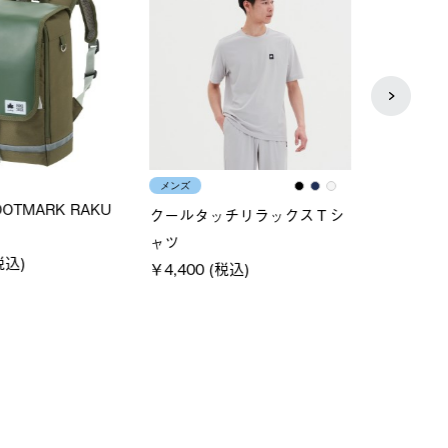
メンズ
レディ
×FOOTMARK RAKU
クールタッチリラックスＴシ
ＵＶ
ャツ
ィ
0 (税込)
￥4,400 (税込)
￥5,5