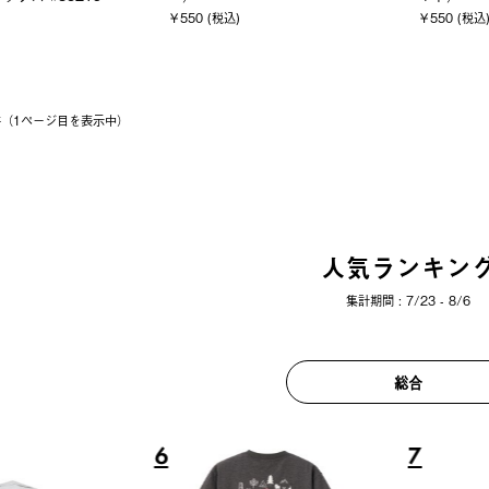
￥550 (税込)
￥550 (税込
7件（1ページ⽬を表⽰中）
人気ランキン
集計期間 : 7/23 - 8/6
総合
6
7