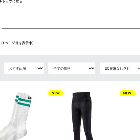
ルトップに戻る
件（1ページ⽬を表⽰中）
NEW
NEW