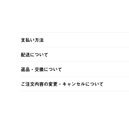
支払い方法
以下のいずれかの方法でお支払いいただけます。
配送について
・クレジットカード決済
・コンビニ決済
【発送スケジュール】
返品・交換について
・Pay-easy決済
ご注文・ご入金完了より2営業日以内に商品を発送いたしま
土日祝の発送はございませんので、木曜日以降のご注文は
※お客様都合の場合
ご注文内容の変更・キャンセルについて
※予約販売・長期連休期間中のご注文は除く（別途スケジ
【返品】
ご注文完了後、変更・キャンセルの個別のご対応はお受け
【配送時間指定】
商品到着後7日以内にご連絡ください。
LOGOS FAMILY会員の方は、会員マイページ内 購
ご注文の際、ご注文内容確認画面にて配送時間指定が可能
お客様都合の返品にかかる送料は、お客様ご負担とさせて
【配送業者】
【交換】
佐川急便にて配送されます。
システム上、商品の交換（同一商品のカラー・サイズ交換