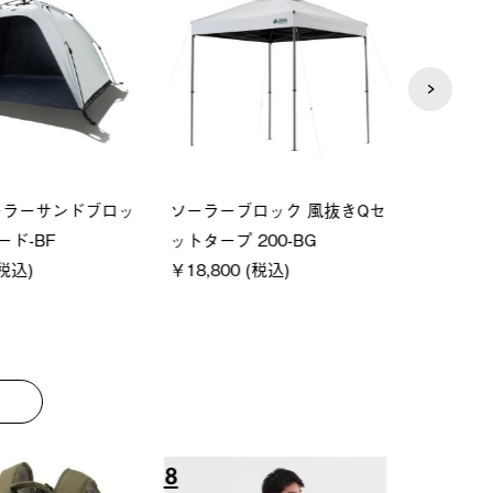
P ソーラーサンドブロッ
ソーラーブロック 風抜きQセ
【ロ
ェード-BF
ットタープ 200-BG
パー
0 (税込)
￥18,800 (税込)
下パ
￥12,
8
9