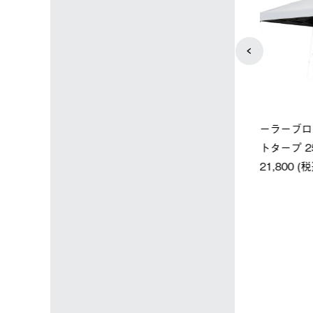
ップ限定】ハイ
【オンライン店限定】野電ボ
ソーラーブ
ーラーL＋氷点
ディエアコン＋氷点下パック
ットタープ 
セット
セット
￥21,800 
込)
￥14,850 (税込)
4
5