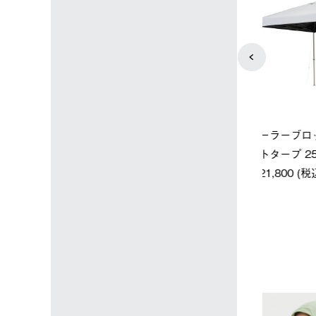
ップ限定】ハイ
【オンライン店限定】野電ボ
ソーラーブ
ーラーL＋氷点
ディエアコン＋氷点下パック
ットタープ 
セット
セット
￥21,800 
込)
￥14,850 (税込)
4
5