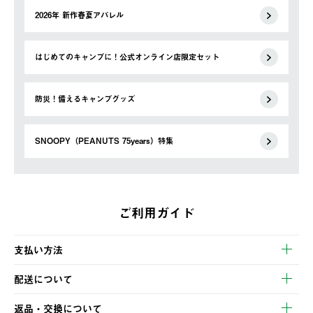
2026年 新作春夏アパレル
はじめてのキャンプに！公式オンライン店限定セット
防災！備えるキャンプグッズ
SNOOPY（PEANUTS 75years）特集
ご利用ガイド
支払い方法
以下のいずれかの方法でお支払いいただけます。
配送について
・クレジットカード決済
【発送スケジュール】
・コンビニ決済
返品・交換について