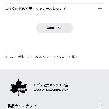
ご注文・ご入金完了より2営業日以内に商品を発送いたします。
・Pay-easy決済
※お客様都合の場合
土日祝の発送はございませんので、木曜日以降のご注文は週明け
ご注文内容の変更・キャンセルについて
の発送となる場合がございます。
ご注文完了後、変更・キャンセルの個別のご対応はお受けできま
【返品】
※予約販売・長期連休期間中のご注文は除く（別途スケジュール
せん。
商品到着後7日以内にご連絡ください。
をご案内いたします。）
LOGOS FAMILY会員の方は、会員マイページ内 購入履歴画面に
お客様都合の返品にかかる送料は、お客様ご負担とさせていただ
詳細はこちら
『注文をキャンセルする』ボタンが表示されている場合のみ、発
きます。
【配送時間指定】
送手配前のためサイト上よりご注文キャンセルが可能です。
ご注文の際、ご注文内容確認画面にて配送時間指定が可能です。
【交換】
配送時間指定がない場合は、最短でのお届けとなります。
システム上、商品の交換（同一商品のカラー・サイズ交換を含
む）は受け付けておりません。
【配送業者】
ホーム
製品一覧
アパレル
フットウエア
靴下
一度お手元の商品を返品いただき、ご希望商品を再注文してくだ
佐川急便にて配送されます。
さい。
ロゴス公式オンライン店
LOGOS OFFICIAL ONLINE SHOP
製品ラインナップ