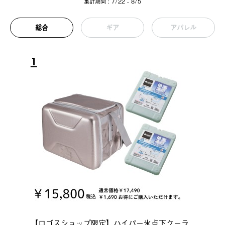
集計期間 : 7/22 - 8/5
総合
ギア
アパレル
1
【ロゴスショップ限定】ハイパー氷点下クーラ