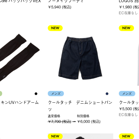
yCore バックパックVEX
ノーメイクフーディ
LOGOS
￥5,940 (税込)
￥1,980 (税
EC在庫なし
NEW
NEW
メンズ
メンズ
キンUVハンドアーム
クールタッチ デニムショートパン
クールタッ
￥5,500 (税
ツ
EC在庫なし
通常価格
特別価格
￥7,700 (税込)
￥6,000 (税込)
NEW
NEW