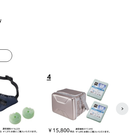
グ
8
9