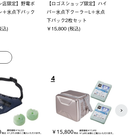
ーシック スペースベ
Q-TOP ソーラーサンドブロッ
ポケモ
クタゴン-BJ
クサンシェード-BF
￥5,7
00 (税込)
￥16,800 (税込)
8
9