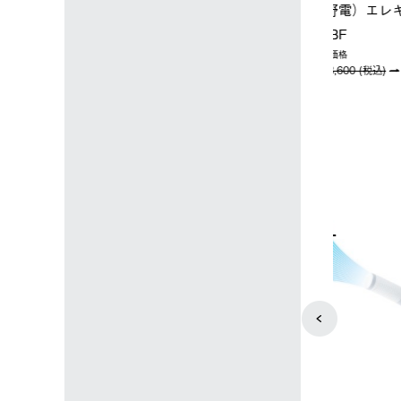
店限定】野電ボ
【ロゴスショップ限定】ハイ
ソーラーブ
＋氷点下パック
パー氷点下クーラーL＋氷点
ットタープ 
下パック2枚セット
￥21,800 
込)
￥15,800 (税込)
4
5