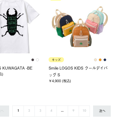
キッズ
S KUWAGATA -BE
Smile LOGOS KIDS クールデイバ
込)
ッグ S
￥4,900 (税込)
前へ
次へ
1
2
3
4
...
9
10