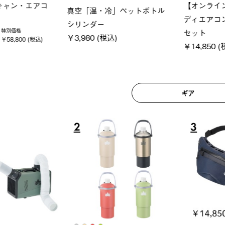
ロック 風抜きQセ
ソーラーブロック 風抜きQセ
グランベ
250-BG
ットタープ 200-BG
ース・オ
(税込)
￥18,800 (税込)
￥209,0
ギア
6
7