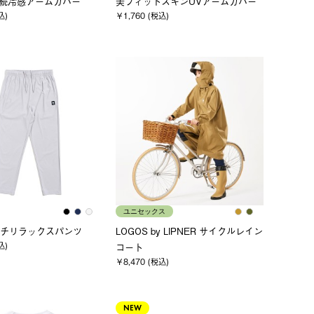
 持続冷感アームカバー
美フィットスキンUVアームカバー
込)
￥1,760 (税込)
ユニセックス
チリラックスパンツ
LOGOS by LIPNER サイクルレイン
込)
コート
￥8,470 (税込)
NEW