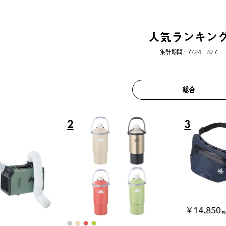
人気ランキン
集計期間 : 7/24 - 8/7
総合
6
7