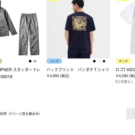
メンズ
キッズ
 LIPNER スタンダードレ
バックプリント バンダナＴシャツ
ロゴT KID
￥4,950 (税込)
￥4,290 (税
35018
EC在庫なし
〜 20件（1ページ⽬を表⽰中）