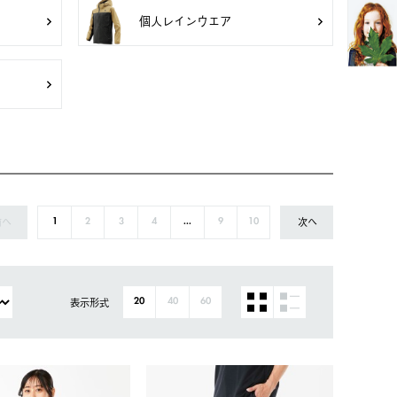
個人レインウエア
前へ
次へ
1
2
3
4
...
9
10
表示形式
20
40
60