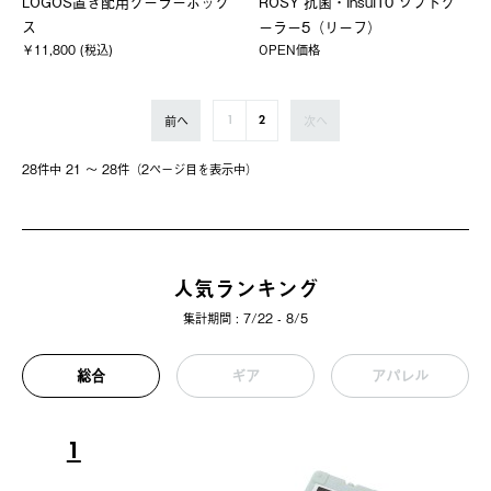
LOGOS置き配用クーラーボック
ROSY 抗菌・insul10 ソフトク
ス
ーラー5（リーフ）
￥11,800 (税込)
OPEN価格
前へ
次へ
1
2
28件中 21 〜 28件（2ページ⽬を表⽰中）
人気ランキング
集計期間 : 7/22 - 8/5
総合
ギア
アパレル
1