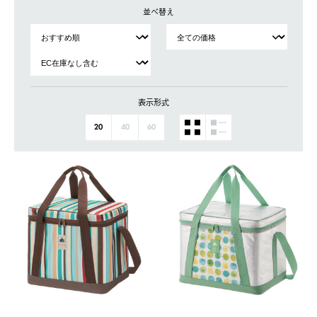
並べ替え
表示形式
20
40
60