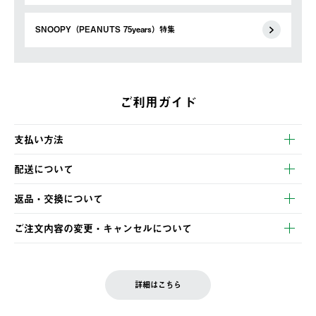
SNOOPY（PEANUTS 75years）特集
ご利用ガイド
支払い方法
以下のいずれかの方法でお支払いいただけます。
配送について
・クレジットカード決済
【発送スケジュール】
・コンビニ決済
返品・交換について
ご注文・ご入金完了より2営業日以内に商品を発送いたします。
・Pay-easy決済
※お客様都合の場合
土日祝の発送はございませんので、木曜日以降のご注文は週明け
ご注文内容の変更・キャンセルについて
の発送となる場合がございます。
ご注文完了後、変更・キャンセルの個別のご対応はお受けできま
【返品】
※予約販売・長期連休期間中のご注文は除く（別途スケジュール
せん。
商品到着後7日以内にご連絡ください。
をご案内いたします。）
LOGOS FAMILY会員の方は、会員マイページ内 購入履歴画面に
お客様都合の返品にかかる送料は、お客様ご負担とさせていただ
詳細はこちら
『注文をキャンセルする』ボタンが表示されている場合のみ、発
きます。
【配送時間指定】
送手配前のためサイト上よりご注文キャンセルが可能です。
ご注文の際、ご注文内容確認画面にて配送時間指定が可能です。