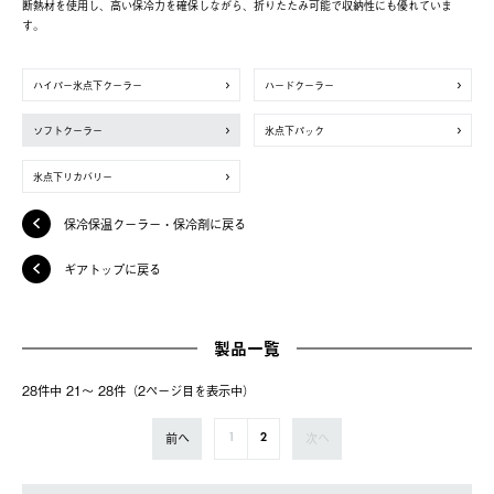
断熱材を使用し、高い保冷力を確保しながら、折りたたみ可能で収納性にも優れていま
す。
ハイパー氷点下クーラー
ハードクーラー
ソフトクーラー
氷点下パック
氷点下リカバリー
保冷保温クーラー・保冷剤に戻る
ギアトップに戻る
製品一覧
28件中 21〜 28件（2ページ⽬を表⽰中）
前へ
次へ
1
2