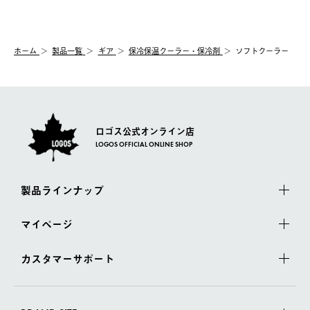
【交換】
配送時間指定がない場合は、最短でのお届けとなります。
システム上、商品の交換（同一商品のカラー・サイズ交換を含
む）は受け付けておりません。
【配送業者】
ホーム
製品一覧
ギア
保冷保温クーラー・保冷剤
ソフトクーラー
一度お手元の商品を返品いただき、ご希望商品を再注文してくだ
佐川急便にて配送されます。
さい。
ロゴス公式オンライン店
LOGOS OFFICIAL ONLINE SHOP
製品ラインナップ
マイページ
カスタマーサポート