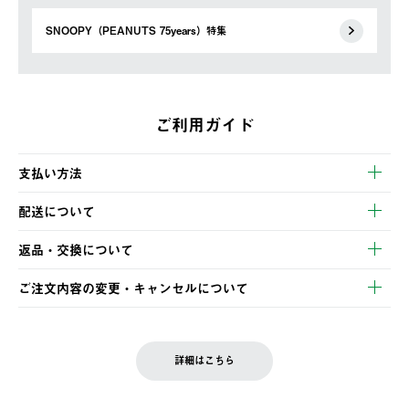
SNOOPY（PEANUTS 75years）特集
ご利用ガイド
支払い方法
以下のいずれかの方法でお支払いいただけます。
配送について
・クレジットカード決済
【発送スケジュール】
・コンビニ決済
返品・交換について
ご注文・ご入金完了より2営業日以内に商品を発送いたします。
・Pay-easy決済
※お客様都合の場合
土日祝の発送はございませんので、木曜日以降のご注文は週明け
ご注文内容の変更・キャンセルについて
の発送となる場合がございます。
ご注文完了後、変更・キャンセルの個別のご対応はお受けできま
【返品】
※予約販売・長期連休期間中のご注文は除く（別途スケジュール
せん。
商品到着後7日以内にご連絡ください。
をご案内いたします。）
LOGOS FAMILY会員の方は、会員マイページ内 購入履歴画面に
お客様都合の返品にかかる送料は、お客様ご負担とさせていただ
詳細はこちら
『注文をキャンセルする』ボタンが表示されている場合のみ、発
きます。
【配送時間指定】
送手配前のためサイト上よりご注文キャンセルが可能です。
ご注文の際、ご注文内容確認画面にて配送時間指定が可能です。