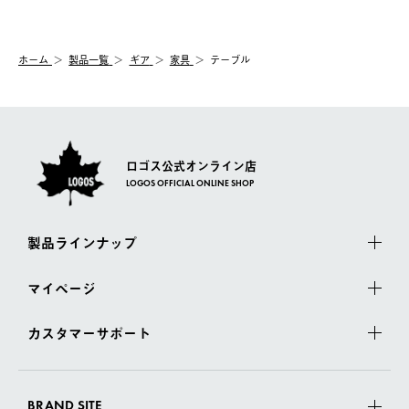
【交換】
配送時間指定がない場合は、最短でのお届けとなります。
システム上、商品の交換（同一商品のカラー・サイズ交換を含
む）は受け付けておりません。
【配送業者】
ホーム
製品一覧
ギア
家具
テーブル
一度お手元の商品を返品いただき、ご希望商品を再注文してくだ
佐川急便にて配送されます。
さい。
ロゴス公式オンライン店
LOGOS OFFICIAL ONLINE SHOP
製品ラインナップ
マイページ
カスタマーサポート
BRAND SITE