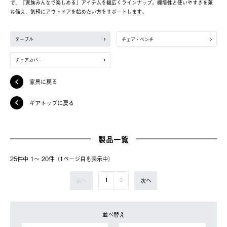
で、「家族みんなで楽しめる」アイテムを幅広くラインナップ。機能性と使いやすさを兼
ね備え、気軽にアウトドアを始めたい方をサポートします。
テーブル
チェア・ベンチ
チェアカバー
家具に戻る
ギアトップに戻る
製品一覧
25件中 1〜 20件（1ページ⽬を表⽰中）
前へ
次へ
1
2
並べ替え