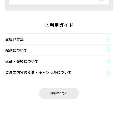
ご利用ガイド
支払い方法
以下のいずれかの方法でお支払いいただけます。
配送について
・クレジットカード決済
【発送スケジュール】
・コンビニ決済
返品・交換について
ご注文・ご入金完了より2営業日以内に商品を発送いたします。
・Pay-easy決済
※お客様都合の場合
土日祝の発送はございませんので、木曜日以降のご注文は週明け
ご注文内容の変更・キャンセルについて
の発送となる場合がございます。
ご注文完了後、変更・キャンセルの個別のご対応はお受けできま
【返品】
※予約販売・長期連休期間中のご注文は除く（別途スケジュール
せん。
商品到着後7日以内にご連絡ください。
をご案内いたします。）
LOGOS FAMILY会員の方は、会員マイページ内 購入履歴画面に
お客様都合の返品にかかる送料は、お客様ご負担とさせていただ
詳細はこちら
『注文をキャンセルする』ボタンが表示されている場合のみ、発
きます。
【配送時間指定】
送手配前のためサイト上よりご注文キャンセルが可能です。
ご注文の際、ご注文内容確認画面にて配送時間指定が可能です。
【交換】
配送時間指定がない場合は、最短でのお届けとなります。
システム上、商品の交換（同一商品のカラー・サイズ交換を含