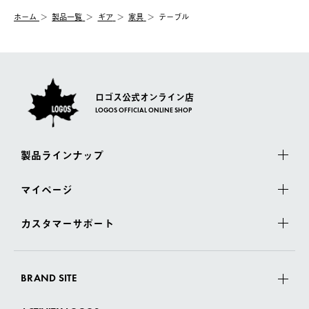
む）は受け付けておりません。
【配送業者】
ホーム
製品一覧
ギア
家具
テーブル
一度お手元の商品を返品いただき、ご希望商品を再注文してくだ
佐川急便にて配送されます。
さい。
ロゴス公式オンライン店
LOGOS OFFICIAL ONLINE SHOP
製品ラインナップ
マイページ
カスタマーサポート
BRAND SITE