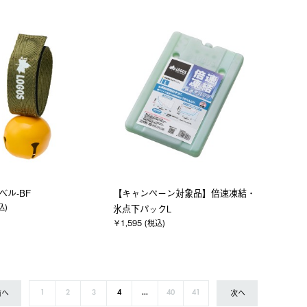
ベル-BF
【キャンペーン対象品】倍速凍結・
込)
氷点下パックL
￥1,595 (税込)
前へ
次へ
1
2
3
4
...
40
41