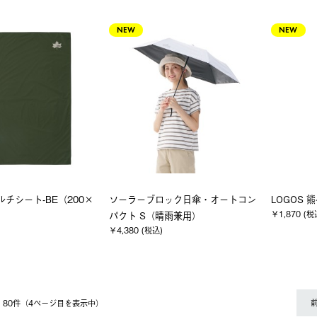
NEW
NEW
マルチシート-BE（200×
ソーラーブロック日傘・オートコン
LOGOS 熊
￥1,870 (税
パクト S（晴雨兼用）
￥4,380 (税込)
 〜 80件（4ページ⽬を表⽰中）