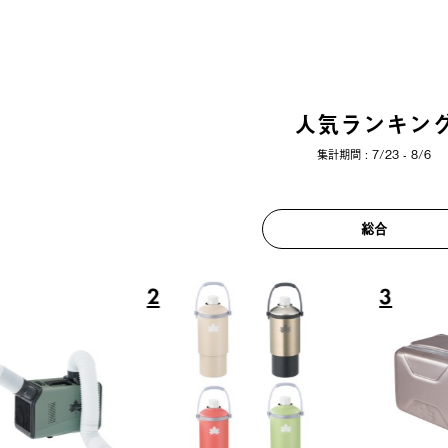
人気ランキン
集計期間 : 7/23 - 8/6
総合
6
7