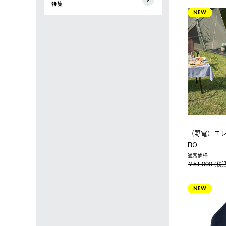
特集
NEW
（野電）エ
RO
通常価格
￥51,000 (税
NEW