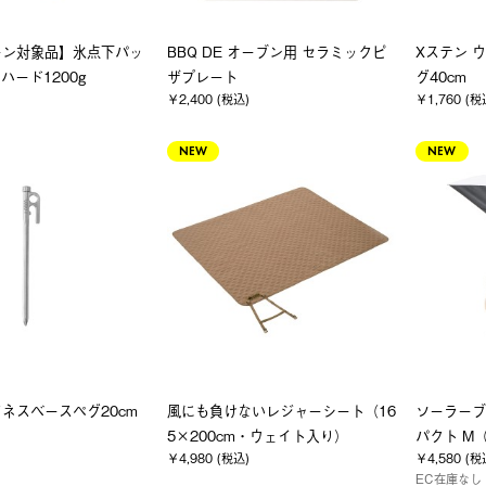
ーン対象品】氷点下パッ
BBQ DE オーブン用 セラミックピ
Xステン 
・ハード1200g
ザプレート
グ40cm
￥2,400 (税込)
￥1,760 (税
NEW
NEW
フネスベースペグ20cm
風にも負けないレジャーシート（16
ソーラーブ
5×200cm・ウェイト入り）
パクト M
￥4,980 (税込)
￥4,580 (税
EC在庫なし