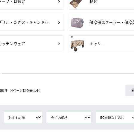
タープ・日除け
寝具
グリル・たき火・キャンドル
保冷保温クーラー・保冷
キッチンウェア
キャリー
〜 80件（4ページ⽬を表⽰中）