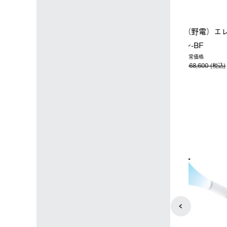
ップ限定】ハイ
【オンライン店限定】野電ボ
ソーラーブ
ーラーL＋氷点
ディエアコン＋氷点下パック
ットタープ 
セット
セット
￥21,800 
込)
￥14,850 (税込)
4
5