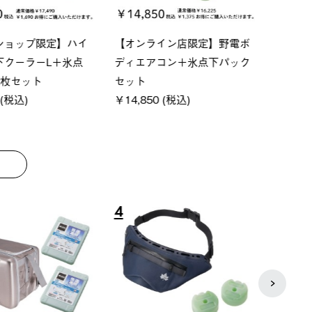
ーシック スペースベ
Q-TOP ソーラーサンドブロッ
ソーラ
クタゴン-BJ
クサンシェード-BF
ットタ
00 (税込)
￥16,800 (税込)
￥18,
8
9