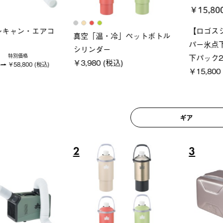
ロック 風抜きQセ
グランベ
ポケモン Tシャツ
250-BG
ース・オ
￥5,700 (税込)
(税込)
￥209,0
ギア
6
7