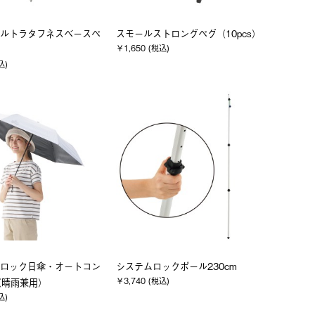
ウルトラタフネスベースペ
スモールストロングペグ（10pcs）
￥1,650 (税込)
込)
ロック日傘・オートコン
システムロックポール230cm
￥3,740 (税込)
（晴雨兼用）
込)