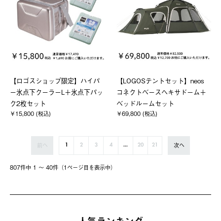
【ロゴスショップ限定】ハイパ
【LOGOSテントセット】neos
ー氷点下クーラーL＋氷点下パッ
コネクトベースヘキサドーム＋
ク2枚セット
ベッドルームセット
￥15,800 (税込)
￥69,800 (税込)
前へ
次へ
1
2
3
4
...
20
21
807件中 1 〜 40件（1ページ⽬を表⽰中）