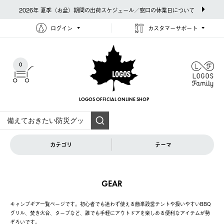
2026年 夏季（お盆）期間の出荷スケジュール／窓口の休業日について
ログイン
カスタマーサポート
0
LOGOS OFFICIAL
ONLINE SHOP
カテゴリ
テーマ
GEAR
キャンプギア一覧ページです。初心者でも迷わず使える簡単設営テントや扱いやすいBBQ
グリル、焚き火台、タープなど、誰でも手軽にアウトドアを楽しめる便利なアイテムが勢
ぞろいです。