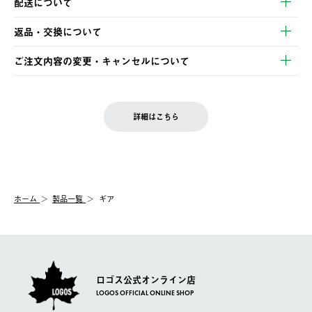
配送について
・クレジットカード決済
【発送スケジュール】
・コンビニ決済
返品・交換について
ご注文・ご入金完了より2営業日以内に商品を発送いたします。
・Pay-easy決済
※お客様都合の場合
土日祝の発送はございませんので、木曜日以降のご注文は週明け
ご注文内容の変更・キャンセルについて
の発送となる場合がございます。
ご注文完了後、変更・キャンセルの個別のご対応はお受けできま
【返品】
※予約販売・長期連休期間中のご注文は除く（別途スケジュール
せん。
商品到着後7日以内にご連絡ください。
をご案内いたします。）
LOGOS FAMILY会員の方は、会員マイページ内 購入履歴画面に
お客様都合の返品にかかる送料は、お客様ご負担とさせていただ
詳細はこちら
『注文をキャンセルする』ボタンが表示されている場合のみ、発
きます。
【配送時間指定】
送手配前のためサイト上よりご注文キャンセルが可能です。
ご注文の際、ご注文内容確認画面にて配送時間指定が可能です。
【交換】
配送時間指定がない場合は、最短でのお届けとなります。
システム上、商品の交換（同一商品のカラー・サイズ交換を含
む）は受け付けておりません。
【配送業者】
ホーム
製品一覧
ギア
一度お手元の商品を返品いただき、ご希望商品を再注文してくだ
佐川急便にて配送されます。
さい。
ロゴス公式オンライン店
LOGOS OFFICIAL ONLINE SHOP