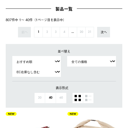
製品一覧
807件中 1〜 40件（1ページ⽬を表⽰中）
前へ
次へ
1
2
3
4
...
20
21
並べ替え
表示形式
20
40
60
NEW
NEW