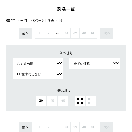
製品一覧
807件中 〜 件（48ページ⽬を表⽰中）
前へ
次へ
1
2
...
38
39
40
41
並べ替え
表示形式
20
40
60
前へ
次へ
1
2
...
38
39
40
41