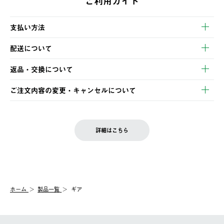
ご利用ガイド
支払い方法
以下のいずれかの方法でお支払いいただけます。
配送について
・クレジットカード決済
【発送スケジュール】
・コンビニ決済
返品・交換について
ご注文・ご入金完了より2営業日以内に商品を発送いたします。
・Pay-easy決済
※お客様都合の場合
土日祝の発送はございませんので、木曜日以降のご注文は週明け
ご注文内容の変更・キャンセルについて
の発送となる場合がございます。
ご注文完了後、変更・キャンセルの個別のご対応はお受けできま
【返品】
※予約販売・長期連休期間中のご注文は除く（別途スケジュール
せん。
商品到着後7日以内にご連絡ください。
をご案内いたします。）
LOGOS FAMILY会員の方は、会員マイページ内 購入履歴画面に
お客様都合の返品にかかる送料は、お客様ご負担とさせていただ
詳細はこちら
『注文をキャンセルする』ボタンが表示されている場合のみ、発
きます。
【配送時間指定】
送手配前のためサイト上よりご注文キャンセルが可能です。
ご注文の際、ご注文内容確認画面にて配送時間指定が可能です。
【交換】
配送時間指定がない場合は、最短でのお届けとなります。
システム上、商品の交換（同一商品のカラー・サイズ交換を含
む）は受け付けておりません。
【配送業者】
ホーム
製品一覧
ギア
一度お手元の商品を返品いただき、ご希望商品を再注文してくだ
佐川急便にて配送されます。
さい。