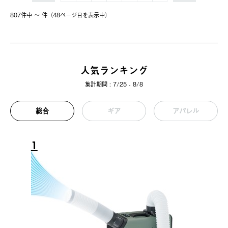
807件中 〜 件（48ページ⽬を表⽰中）
人気ランキング
集計期間 : 7/25 - 8/8
総合
ギア
アパレル
1