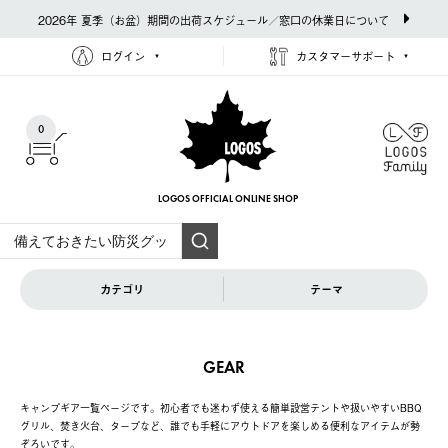
2026年 夏季（お盆）期間の出荷スケジュール／窓口の休業日について
ログイン
カスタマーサポート
0
LOGOS OFFICIAL
ONLINE SHOP
カテゴリ
テーマ
GEAR
キャンプギア一覧ページです。初心者でも迷わず使える簡単設営テントや扱いやすいBBQ
グリル、焚き火台、タープなど、誰でも手軽にアウトドアを楽しめる便利なアイテムが勢
ぞろいです。