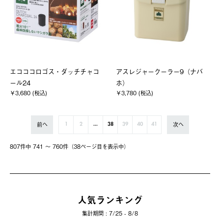
エコココロゴス・ダッチチャコ
アスレジャークーラー9（ナバ
ール24
ホ）
￥3,680 (税込)
￥3,780 (税込)
前へ
次へ
1
2
...
38
39
40
41
807件中 741 〜 760件（38ページ⽬を表⽰中）
人気ランキング
集計期間 : 7/25 - 8/8