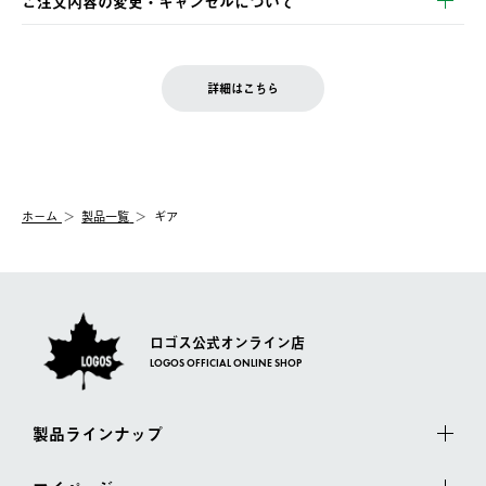
ご注文内容の変更・キャンセルについて
の発送となる場合がございます。
ご注文完了後、変更・キャンセルの個別のご対応はお受けできま
【返品】
※予約販売・長期連休期間中のご注文は除く（別途スケジュール
せん。
商品到着後7日以内にご連絡ください。
をご案内いたします。）
LOGOS FAMILY会員の方は、会員マイページ内 購入履歴画面に
お客様都合の返品にかかる送料は、お客様ご負担とさせていただ
詳細はこちら
『注文をキャンセルする』ボタンが表示されている場合のみ、発
きます。
【配送時間指定】
送手配前のためサイト上よりご注文キャンセルが可能です。
ご注文の際、ご注文内容確認画面にて配送時間指定が可能です。
【交換】
配送時間指定がない場合は、最短でのお届けとなります。
システム上、商品の交換（同一商品のカラー・サイズ交換を含
む）は受け付けておりません。
【配送業者】
ホーム
製品一覧
ギア
一度お手元の商品を返品いただき、ご希望商品を再注文してくだ
佐川急便にて配送されます。
さい。
ロゴス公式オンライン店
LOGOS OFFICIAL ONLINE SHOP
製品ラインナップ