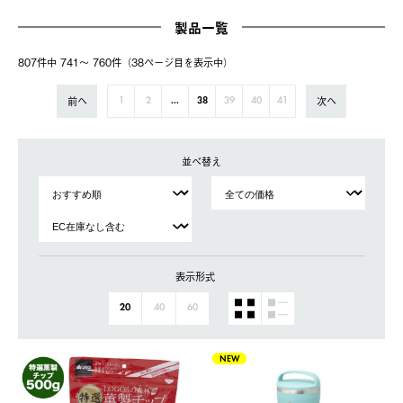
製品一覧
807件中 741〜 760件（38ページ⽬を表⽰中）
前へ
次へ
1
2
...
38
39
40
41
並べ替え
表示形式
20
40
60
NEW