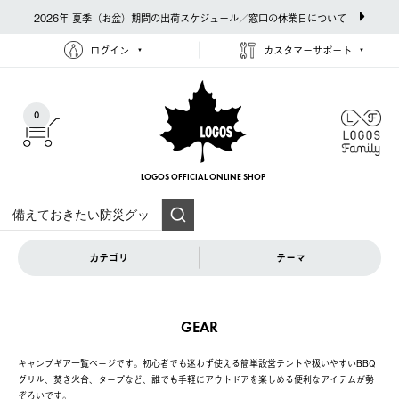
2026年 夏季（お盆）期間の出荷スケジュール／窓口の休業日について
ログイン
カスタマーサポート
0
LOGOS OFFICIAL
ONLINE SHOP
カテゴリ
テーマ
GEAR
キャンプギア一覧ページです。初心者でも迷わず使える簡単設営テントや扱いやすいBBQ
グリル、焚き火台、タープなど、誰でも手軽にアウトドアを楽しめる便利なアイテムが勢
ぞろいです。