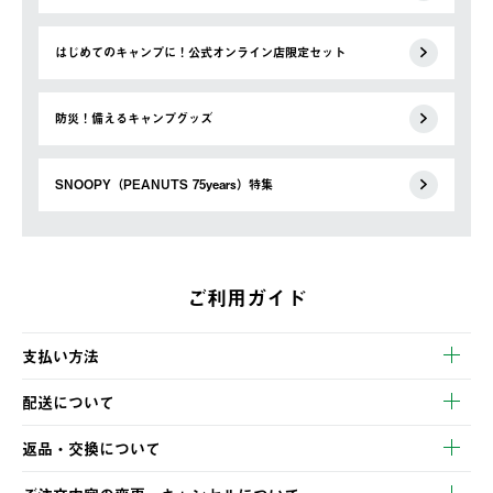
はじめてのキャンプに！公式オンライン店限定セット
防災！備えるキャンプグッズ
SNOOPY（PEANUTS 75years）特集
ご利用ガイド
支払い方法
以下のいずれかの方法でお支払いいただけます。
配送について
・クレジットカード決済
【発送スケジュール】
・コンビニ決済
返品・交換について
ご注文・ご入金完了より2営業日以内に商品を発送いたします。
・Pay-easy決済
※お客様都合の場合
土日祝の発送はございませんので、木曜日以降のご注文は週明け