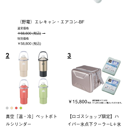
（野電）エレキャン・エアコン-BF
通常価格
￥68,600 (税込)
特別価格
￥58,800 (税込)
2
3
真空「温・冷」ペットボト
【ロゴスショップ限定】ハ
ルシリンダー
イパー氷点下クーラーL＋氷