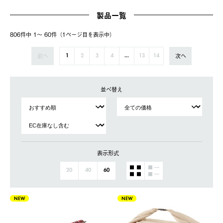
製品一覧
806件中 1〜 60件（1ページ⽬を表⽰中）
前へ
次へ
1
2
3
4
...
13
14
並べ替え
表示形式
20
40
60
NEW
NEW