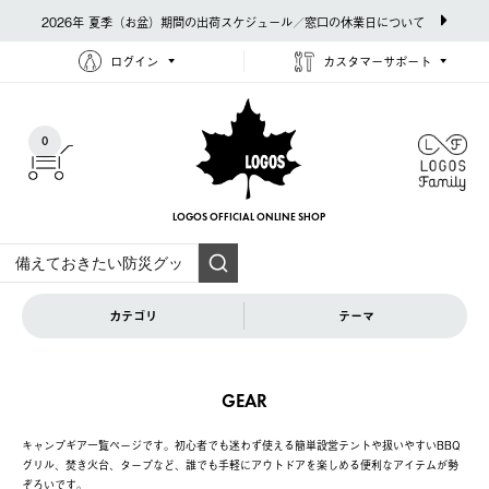
2026年 夏季（お盆）期間の出荷スケジュール／窓口の休業日について
ログイン
カスタマーサポート
0
LOGOS OFFICIAL
ONLINE SHOP
カテゴリ
テーマ
GEAR
キャンプギア一覧ページです。初心者でも迷わず使える簡単設営テントや扱いやすいBBQ
グリル、焚き火台、タープなど、誰でも手軽にアウトドアを楽しめる便利なアイテムが勢
ぞろいです。