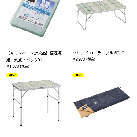
【キャンペーン対象品】倍速凍
ソリッド ローテーブル 6040
￥2,970 (税込)
結・氷点下パックXL
￥1,870 (税込)
NEW
NEW