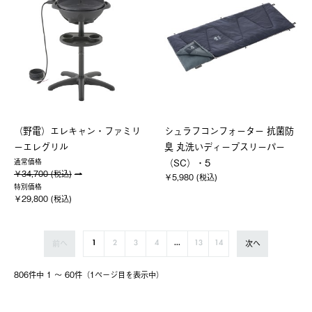
（野電）エレキャン・ファミリ
シュラフコンフォーター 抗菌防
ーエレグリル
臭 丸洗いディープスリーパー
（SC）・5
通常価格
￥34,700 (税込)
￥5,980 (税込)
特別価格
￥29,800 (税込)
前へ
次へ
1
2
3
4
...
13
14
806件中 1 〜 60件（1ページ⽬を表⽰中）