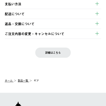
支払い方法
以下のいずれかの方法でお支払いいただけます。
配送について
・クレジットカード決済
【発送スケジュール】
・コンビニ決済
返品・交換について
ご注文・ご入金完了より2営業日以内に商品を発送いたします。
・Pay-easy決済
※お客様都合の場合
土日祝の発送はございませんので、木曜日以降のご注文は週明け
ご注文内容の変更・キャンセルについて
の発送となる場合がございます。
ご注文完了後、変更・キャンセルの個別のご対応はお受けできま
【返品】
※予約販売・長期連休期間中のご注文は除く（別途スケジュール
せん。
商品到着後7日以内にご連絡ください。
をご案内いたします。）
LOGOS FAMILY会員の方は、会員マイページ内 購入履歴画面に
お客様都合の返品にかかる送料は、お客様ご負担とさせていただ
詳細はこちら
『注文をキャンセルする』ボタンが表示されている場合のみ、発
きます。
【配送時間指定】
送手配前のためサイト上よりご注文キャンセルが可能です。
ご注文の際、ご注文内容確認画面にて配送時間指定が可能です。
【交換】
配送時間指定がない場合は、最短でのお届けとなります。
システム上、商品の交換（同一商品のカラー・サイズ交換を含
む）は受け付けておりません。
【配送業者】
ホーム
製品一覧
ギア
一度お手元の商品を返品いただき、ご希望商品を再注文してくだ
佐川急便にて配送されます。
さい。